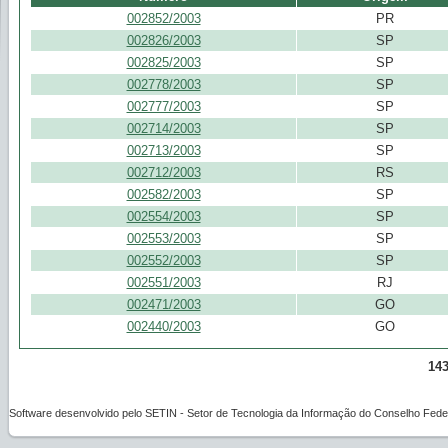
002852/2003
PR
002826/2003
SP
002825/2003
SP
002778/2003
SP
002777/2003
SP
002714/2003
SP
002713/2003
SP
002712/2003
RS
002582/2003
SP
002554/2003
SP
002553/2003
SP
002552/2003
SP
002551/2003
RJ
002471/2003
GO
002440/2003
GO
143
Software desenvolvido pelo SETIN - Setor de Tecnologia da Informação do Conselho Feder