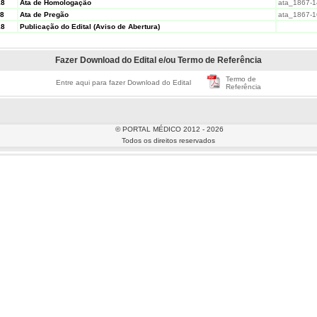
18
Ata de Homologação
ata_1867-1
18
Ata de Pregão
ata_1867-1
18
Publicação do Edital (Aviso de Abertura)
Fazer Download do Edital e/ou Termo de Referência
Termo de
Entre aqui para fazer Download do Edital
Referência
© PORTAL MÉDICO 2012 - 2026
Todos os direitos reservados