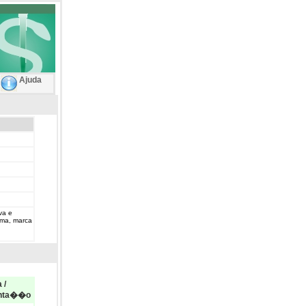
Ajuda
va e
rma, marca
 /
nta��o