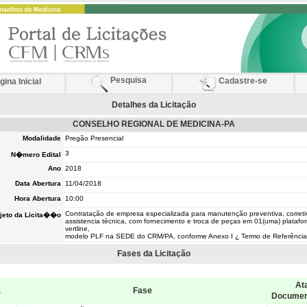
Pesquisa
Cadastre-se
ina Inicial
Detalhes da Licitação
CONSELHO REGIONAL DE MEDICINA-PA
Modalidade
Pregão Presencial
3
N�mero Edital
Ano
2018
Data Abertura
11/04/2018
Hora Abertura
10:00
Contratação de empresa especializada para manutenção preventiva, correti
jeto da Licita��o
assistencia técnica, com fornecimento e troca de peças em 01(uma) platafo
vertline,
modelo PLF na SEDE do CRM/PA, conforme Anexo I ¿ Termo de Referência
Fases da Licitação
Ata
a
Fase
Docume