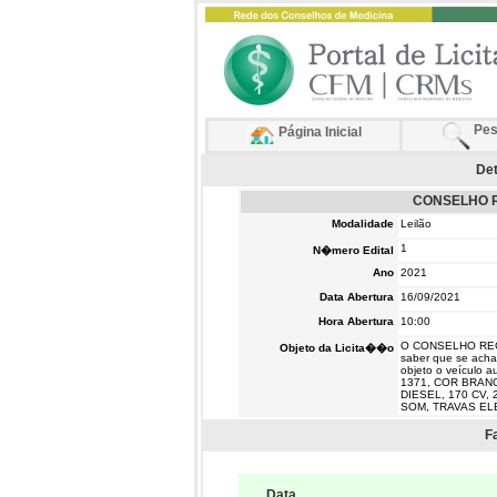
Pes
Página Inicial
Det
CONSELHO R
Modalidade
Leilão
1
N�mero Edital
Ano
2021
Data Abertura
16/09/2021
Hora Abertura
10:00
O CONSELHO REG
Objeto da Licita��o
saber que se acha 
objeto o veícul
1371, COR BRANC
DIESEL, 170 CV,
SOM, TRAVAS EL
F
Data