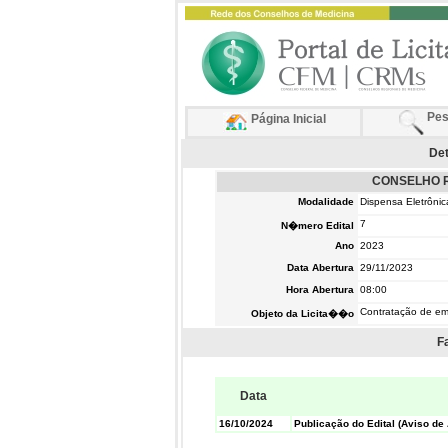
Pes
Página Inicial
Det
CONSELHO R
Modalidade
Dispensa Eletrônic
7
N�mero Edital
Ano
2023
Data Abertura
29/11/2023
Hora Abertura
08:00
Contratação de emp
Objeto da Licita��o
F
Data
16/10/2024
Publicação do Edital (Aviso de 