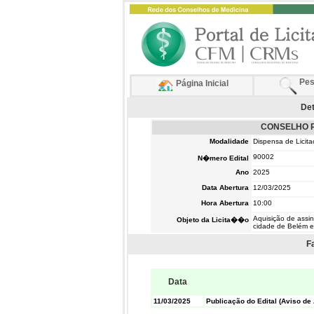
Pes
Página Inicial
Det
CONSELHO R
Modalidade
Dispensa de Licit
90002
N�mero Edital
Ano
2025
Data Abertura
12/03/2025
Hora Abertura
10:00
Aquisição de assin
Objeto da Licita��o
cidade de Belém e
F
Data
11/03/2025
Publicação do Edital (Aviso de 