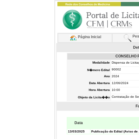
Pes
Página Inicial
Det
CONSELHO R
Modalidade
Dispensa de Licita
90002
N�mero Edital
Ano
2024
Data Abertura
12/06/2024
Hora Abertura
10:00
Contratação de S
Objeto da Licita��o
F
Data
13/03/2025
Publicação do Edital (Aviso de 