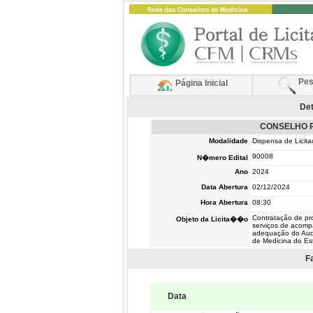
Pes
Página Inicial
Det
CONSELHO R
Modalidade
Dispensa de Licit
90008
N�mero Edital
Ano
2024
Data Abertura
02/12/2024
Hora Abertura
08:30
Contratação de pro
Objeto da Licita��o
serviços de acompa
adequação do Audi
de Medicina do E
F
Data