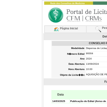
Pes
Página Inicial
Det
CONSELHO R
Modalidade
Dispensa de Licita
90004
N�mero Edital
Ano
2024
Data Abertura
13/09/2024
Hora Abertura
10:00
AQUISIÇÃO DE P
Objeto da Licita��o
F
Data
14/03/2025
Publicação do Edital (Aviso de 