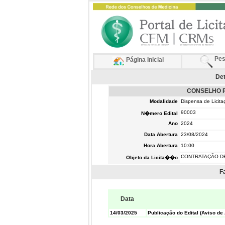
Pes
Página Inicial
Det
CONSELHO R
Modalidade
Dispensa de Licita
90003
N�mero Edital
Ano
2024
Data Abertura
23/08/2024
Hora Abertura
10:00
CONTRATAÇÃO D
Objeto da Licita��o
F
Data
14/03/2025
Publicação do Edital (Aviso de 