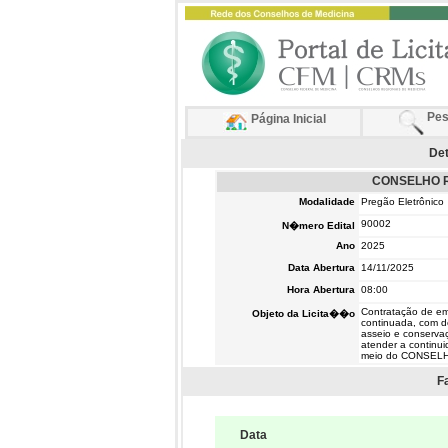
Pes
Página Inicial
Det
CONSELHO R
Modalidade
Pregão Eletrônico
90002
N�mero Edital
Ano
2025
Data Abertura
14/11/2025
Hora Abertura
08:00
Contratação de emp
Objeto da Licita��o
continuada, com d
asseio e conserva
atender a continui
meio do CONSEL
F
Data