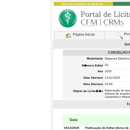
Pes
Página Inicial
Det
CONSELHO R
Modalidade
Dispensa Eletrôni
20
N�mero Edital
Ano
2025
Data Abertura
12/11/2025
Hora Abertura
10:00
Elaboração de laud
Objeto da Licita��o
imóveis de propri
Castanhal e Altami
F
Data
19/12/2025
Publicação do Edital (Aviso de 