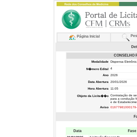
Pes
Página Inicial
Det
CONSELHO R
Modalidade
Dispensa Eletrôni
4
N�mero Edital
Ano
2026
Data Abertura
20/01/2026
Hora Abertura
11:05
Contratação de ser
Objeto da Licita��o
para a condução fo
e de Estabelecim
Aviso
01677981000179-
F
Data
Fase