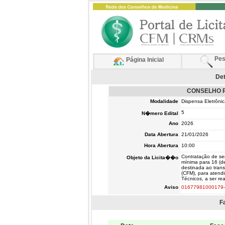
Pes
Página Inicial
Det
CONSELHO R
Modalidade
Dispensa Eletrôni
5
N�mero Edital
Ano
2026
Data Abertura
21/01/2026
Hora Abertura
10:00
Contratação de ser
Objeto da Licita��o
mínima para 16 (de
destinada ao trans
(CFM), para atendi
Técnicos, a ser r
Aviso
01677981000179-
F