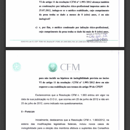
VI do artigo 11 da resolução/CFM n° 1.993/2012 alcança também 
as condenações por infrações ético-profissional impostas antes de 
25.07.2012, indaga-se se o médico reabilitado, cujo cumprimento 
da pena tenha se dado a menos de 8 (oito) anos, é ou não 
inelegível? 
c)
e, por fim, o médico condenado por infração ético-profissional, 
cujo cumprimento da pena tenha se dado há mais de 8 (oito) anos, 
Aprovado em Reunião de Diretoria 
5 
LÁ 
 r.26 
Em 
l ede 
SGAS 915 Lote 72 1 CEP: 70390-150 1 Brasilia-DF 1 FONE: (61) 3445 5900 1 FAX: (61) 3346 02311Wew
w.portalmetco.org
.ibna
r 
para não incidir na hipótese de inelegibilidade prevista no inciso 
VI do artigo 11 da resolução /CFM n° 1.993/2012 deve ou não 
requerer a sua reabilitação nos termos do artigo 59 do CPEP? 
Esclarecemos que a Resolução CFM n. 1.993 entrou em vigor na 
data de sua publicação no D.O.U., que ocorreu em 25 de junho de 2012 e não em 
25 de julho de 2012, como indicado nos questionamentos. 
I - PARECER 
Inicialmente, destacamos que a Resolução CFM n. 1.993/2012, na 
esteira das modificações legislativas federais, incluiu novos casos de 
inelegibilidade para a eleição dos membros efetivos e suplentes dos Conselhos 