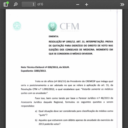
of 6
Toggle
Find
Zoom
Zoom
Too
Sidebar
Out
In
EMENTA: 
 1993/12. ART. 31. INTERPRETAÇÃO. PROVA 
RESOLUÇÃO N
2 
DE QUITAÇÃO PARA EXERCÍCIO DO DIREITO DE VOTO NAS 
ELEIÇÕES DOS CONSELHOS DE MEDICINA. MOMENTO EM 
QUE SE CONSIDERA O MÉDICO DEVEDOR. 
Nota Técnica Eleitoral n
2 
 028/2013, do SEJUR. 
Expediente: 3283/2013. 
 003/13) do Presidente do CREMESP que indaga qual 
Trata-se de ofício (n
2 
seria o posicionamento a ser adotado no que se refere à aplicação do art. 31, da 
"Votarão somente os médicos 
Resolução CFM n.
2 
 1.993/2012, o qual estabelece que: 
quites com as anuidades". 
2 
 48/2013 da 
Face isso, bem como tendo por base o Parecer Jurídico n.
Assessoria Jurídica daquele Regional, formulou os seguintes quesitos a serem 
respondidos: 
Qual situação deve ser considerada para classificação do médico como 
a)
"quite"? 
Aqueles que estiverem com débito apenas da anuidade do exercício de 
b)
2013 poderão votar? 