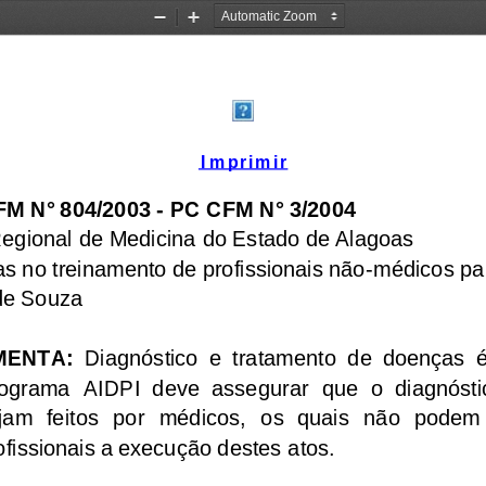
Zoom
Zoom
Out
In
Imprimir
° 804/2003 - PC CFM N° 3/2004
egional de Medicina do Estado de Alagoas
cas no treinamento de profissionais não-médicos p
 de Souza
MENTA:
  Diagnóstico  e  tratamento  de  doenças  é 
ograma  AIDPI  deve  assegurar  que  o  diagnóstic
jam  feitos  por  médicos,  os  quais  não  podem  
ofissionais a execução destes atos. 