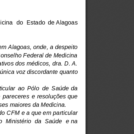
icina  do  Estado  de  Alagoas
m Alagoas, onde, a despeito
Conselho Federal de Medicina
ivos dos médicos, dra. D. A.
 única  voz  discordante  quanto
icular  ao  Pólo  de  Saúde  da
  pareceres  e  resoluções  que
ses maiores da Medicina.
o CFM e a que em particular
  Ministério  da  Saúde  e  na