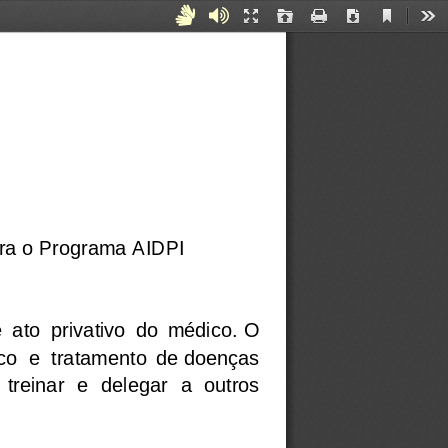
Current
Acessibilidade
Áudiodescrição
Presentation
Open
Print
Download
Too
View
Mode
para
Surdos
e
Mudos
ara o Programa AIDPI
 ato  privativo  do  médico.  O
o  e  tratamento  de  doenças
treinar  e  delegar  a  outros