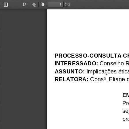
of 2
Toggle
Find
Previous
Next
Sidebar
PROCESSO-CONSULTA CFM N
INTERESSADO:
 Conselho R
ASSUNTO:
 Implicações éti
RELATORA:
 Consª. Eliane
E
Pr
se
pr