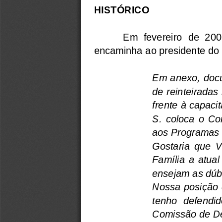
HISTÓRICO
Em  fevereiro  de  200
encaminha ao presidente do C
Em anexo, docu
de reinteiradas
frente à capaci
S.  coloca  o  Co
aos Programas 
Gostaria  que  V
Família  a  atua
ensejam as dúbi
Nossa posição 
tenho  defendid
Comissão de De