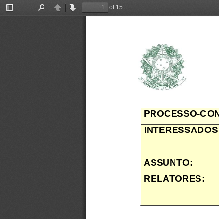
of 15
Toggle
Find
Previous
Next
Sidebar
PROCESSO
-
CON
INTERESSADO
S
ASSUNTO: 
RELATOR
ES
: