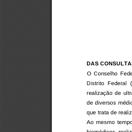
DA
S
CONSULTA
O  Conselho  Fede
D
istrito 
F
ederal 
realização  de  ul
t
de  diversos médi
que trata de reali
Ao  mesmo  t
emp
biomédicos  reali