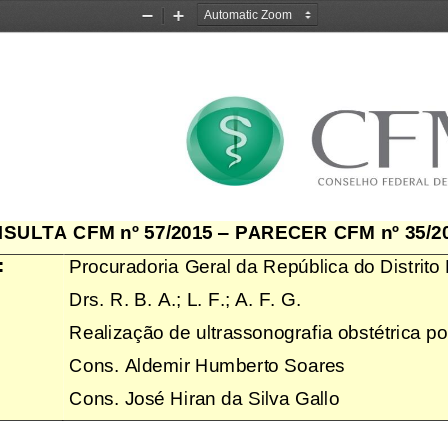
Zoom
Zoom
Out
In
SULTA CFM 
nº
57/2015
–
PARECER CFM 
nº
35/2
:
Procuradoria 
Geral 
da República do Distrito
Drs. 
R. B. A.; L. F.; A. F. G.
Realização de ultrassonografia obstétrica
po
Cons. Aldemir Humb
erto Soares
Cons. José Hiran da Silva Gallo