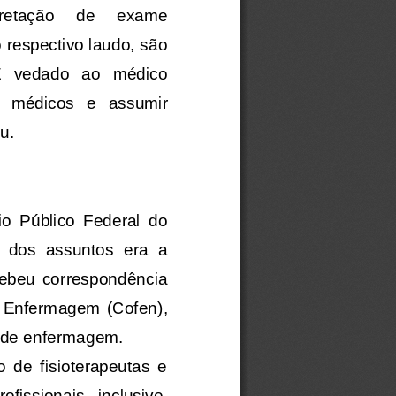
rpretação     de     exame 
 respectivo laudo, são 
É   vedado   ao   médico 
o   médicos
e   assumir 
u.
rio  Público  Federal 
do 
 dos  assuntos
era
a 
ebeu  correspondência 
e  Enfermagem  (Cofen)
,
is de enfermagem.
  de  fisioterapeutas  e 
rofissionais
,
inclusive
,