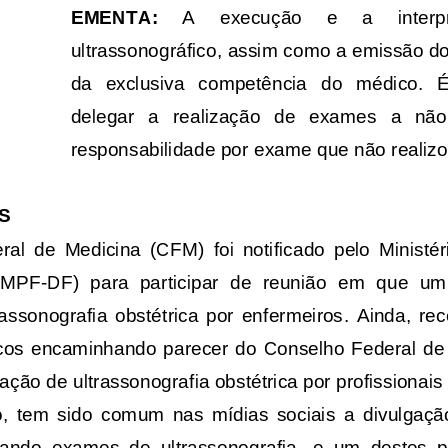
EMENTA:
A     execução     e     a     inte
ultrassonográfico, assim como a emissão do
da   exclusiva   competência   do   médico.   
delegar   a   realização   de   exames   a   nã
responsabilidade por exame que não realizo
S
ral  de  Medicina  (CFM) 
foi  notificado  pelo  Ministé
 (MPF
-
DF)
para  participar  de  reunião 
em  que 
um 
rassonografia  obstétrica  por  enfermeiros
.
Ainda
, 
rec
cos  encaminhando  parecer  do  Conselho  Federal  d
zação de ultrassonografia obstétrica por profissiona
o
,
tem  sido  comum  nas  mídias  sociais  a  divulgação
zando  exames  de  ultrassonografia, 
e 
um  de
stes  p