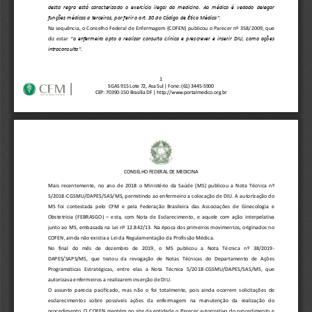
desta  regra  está  caracterizado  o  exercício  ilegal  da  medicina.  Ao  médico  é  vedado  delegar 
funções médicas a terceiros, por ferir
o art. 30 do Código de Ética Médica
”
.
Na sequência, o Conselho Federal de Enfermagem 
(
COFEN
)
publicou o Parecer nº 358/2009
,
que 
diz  estar 
“o enfermeiro apto a realizar consulta clínica e prescrever e inserir DIU, como ações 
intraconsulta
”
.
1
SGAS 915 Lote 72, Asa Sul | Fone: (61) 3445
-
5900 
CEP: 70390
-
150 Brasília DF | http://www.portalmedico.org.br
CONSELHO FEDERAL DE MEDICINA
Mais  recenteme
nte,  no  ano  de  2018  o  Ministério  da  Saúde 
(
MS
)
publicou  a  Nota  Técnica  nº 
5/2018
-
CGSMU/DAPES/SAS/MS, permitindo 
a
o enfermeiro a colocação de DIU. A autorização do 
MS  foi  contestada  pelo  CFM  e  pela  Federação  Brasileira  das  Associações  de  Ginecologia  e 
Obste
trícia 
(
FEBRASGO
) 
–
esta,  com  Nota  de  Esclarecimento
,
e 
aquele
com  ação  interpelativa 
junto ao MS, embasada na Lei nº 12.842/13. Na época dos primeiros movimentos, originados no 
COFEN, ainda não existia a Lei da Regulamentação da Profissão Médica.
No   final
do   mês   de   dezembro   de   2019
,
o   MS   publicou   a   Nota   Técnica 
n
º   38/2019
-
DAPES/SAPS/MS
, 
que  tratou  da  revogação  de  Notas  Técnicas  do  Departamento  de  Ações 
Programáticas   Estratégicas,   entre   elas   a   Nota   Técnica  5/2018
-
CGSMU/DAPES/SAS/MS,  que 
autorizava enfermeir
os a realizarem inserção de DIU.
O  assunto  parecia  pacificado,  mas  não  o  foi  totalmente,  pois  ainda  ocorrem  solicitações 
de
esclarecimentos   sobre   possíveis   ações   da   enfermagem   na   manutenção   da   realização   do 
procedimento. O COFEN mantém no site da entidade 
o Parecer autorizativo do procedimento e 