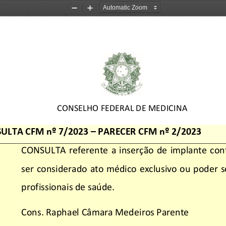
Zoom
Zoom
Out
In
CONSELHO FEDERAL DE MEDICINA
ULTA CFM nº 
7
/2023 
–
PARECER CFM nº 
2
/2023
CONSULTA  referente  a  inserção  de  implante  con
ser considerado ato médico exclusivo ou 
poder
s
profissionais de saúde.
Cons. Raphael 
Câ
mara Medeiros Parente