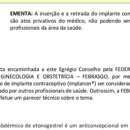
EMENTA:
A
inserção
e  a  retirada 
do 
implante  co
são 
ato
s
privativo
s
do  médico,  não  podendo  ser
profissionais da área da saúde.
ta 
encaminhada  a  este  Egrégio  Conselho
pela  FEDE
 GINECOLOGIA  E  OBSTETRÍCIA
–
FEBRASGO,  por  mei
ão de implante contraceptivo (Implanon
®) ser considera
zado por outros profissionais de saúde. Outrossim, a FE
fetue um parecer técnico sobre o tema.
ubdérmico  de  etonogestrel
é  um  anticoncepcional  em  