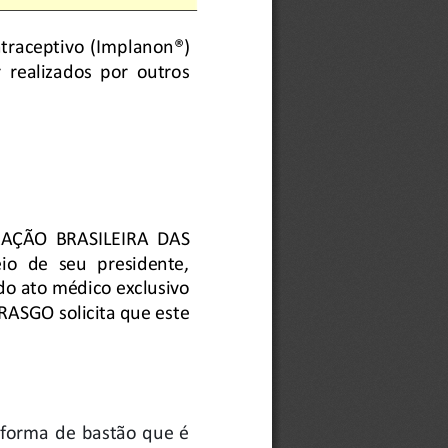
ntraceptivo  (Implanon®)
  realizad
os
por  outros 
RAÇÃO  BRASILEIRA  DAS 
o  de  seu  presidente, 
do ato médico exclusivo 
BRASGO solicita que este 
forma  de  bastão  que  é 