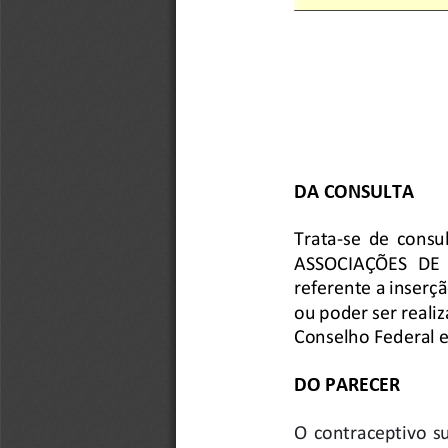
DA CONSULTA
Trata
-
se  de  consul
ASSOCIAÇÕES  DE 
referente a inserç
ou 
poder
ser reali
Conselho Federal e
DO PARECER 
O  contraceptivo  s