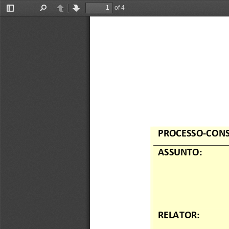
of 4
Toggle
Find
Previous
Next
Sidebar
PROCESSO
-
CONS
ASSUNTO: 
RELATOR: 