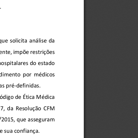
.
e  solicita  análise  da  
nte, impõe restrições 
hospitalares do estado 
endimento  por  médicos  
as pré
-definidas.
Código de Ética Médica 
7,  da  Resolução  CFM  
/2015, que asseguram 
e sua confian
ça.