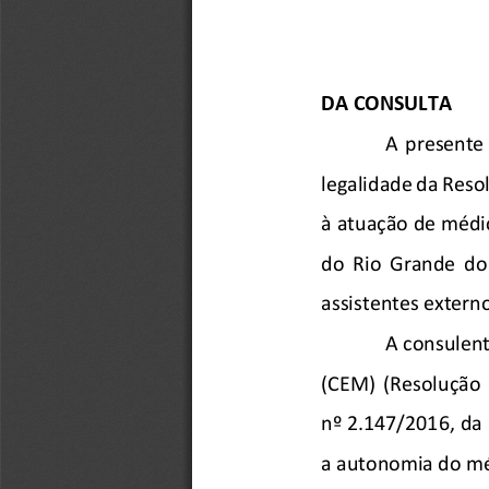
DA CONSULTA
A  presente 
legalidade da Reso
à atuação de médic
do  Rio  Grande  do
assistentes extern
A consulent
(CEM) 
(Resolução 
nº
 2.147/2016, da
a autonomia do méd