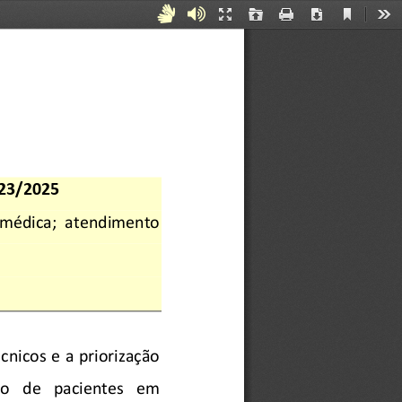
Current
Acessibilidade
Áudiodescrição
Presentation
Open
Print
Download
Too
View
Mode
para
Surdos
e
Mudos
º 23/2025
 médica; 
atendimento 
cnicos e a priorização 
o   de   pacientes   em   