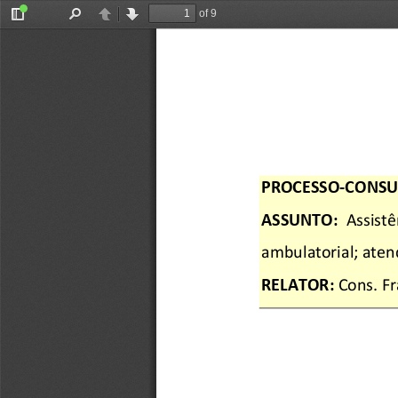
of 9
Toggle
Find
Previous
Next
Sidebar
PROCESSO
-CONSU
ASSUNTO: 
Assistê
ambulatorial
;  at
RELATOR: 
Cons. 
Fr