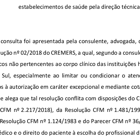
estabelecimentos de saúde pela direção técnica
 consulta  foi  apresentada
  pela  consulente,  advogada,  qu
lução nº 02/2018 do CREMERS, a qual, segundo a consule
os não pertencentes ao corpo clínico das instituições 
  Sul,  especialmente  ao  limitar  ou  condicionar  o  at
os à autorização em caráter excepcional e mediante cot
e alega que tal resolução conflita com disposições do 
 CFM  nº
 2.217/2018),  da  Resolução  CFM  nº
 1.481/199
 Resolução CFM nº
 1.124/1983 e do Parecer CFM nº
 36
ico e o direito do paciente à escolha do profissional d