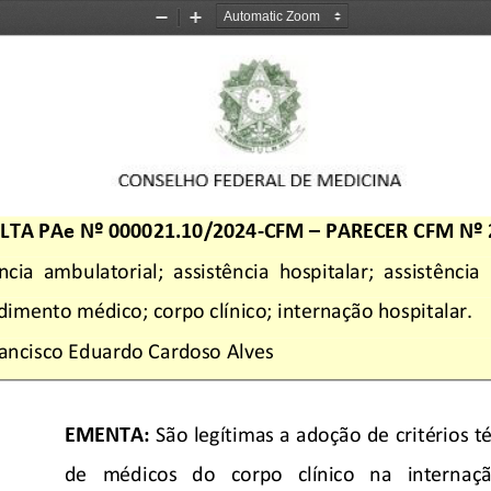
Zoom
Zoom
Out
In
LTA PAe Nº 000021.10/2024-
CFM 
–   PARECER CFM N
ncia 
ambulatorial
;  a
ssistência 
hospitalar; 
assistência 
endimento médico
;  corpo clínico
;  internação hospitalar.
ancisco Eduardo Cardoso Alves
EMENTA:
 São legítimas a adoção de critérios té
de   médicos   do   corpo   clínico   na   internaçã