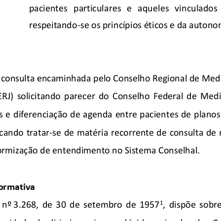
pacientes   particulares   e   aqueles   vinculados   
respeitando
-se os princípios éticos e da autono
 consulta encaminhada 
pelo Conselho Regional de Medi
RJ
)   solicitando  parecer  do  
Conselho  Federal  de  Med
s e diferenciação de agenda entre pacientes de planos
ficando tratar
-se de matéria recorrente
 de
 consulta 
de 
formização de entendimento no Sistema Conselhal.
ormativa
1
  nº
 3.
268,  de  30  de  setembro  de  1957
,  dispõe  sobre