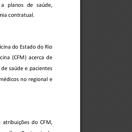
a   planos   de   saúde,   
mia contratual. 
cina do Estado do Rio 
icina
  (CFM) 
acerca 
de 
 de saúde e pacientes 
médicos 
no regional e 
  atribuições  do  C
FM, 