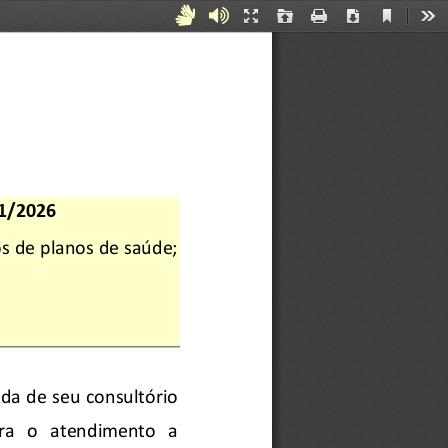
Current
Acessibilidade
Áudiodescrição
Presentation
Open
Print
Download
Too
View
Mode
para
Surdos
e
Mudos
1/2026
os de planos de saúde
; 
nda de seu consultório 
   o   atendimento   a   