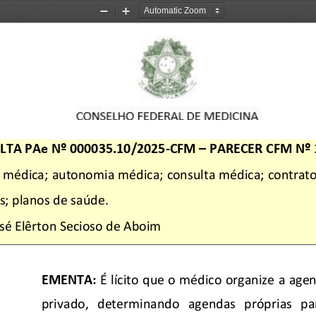
Zoom
Zoom
Out
In
LTA PAe Nº 
000035.10/2025-
CFM
 – 
PARECER CFM Nº 
 médica; autonomia médica;
 consulta médica; contrat
; planos 
de saúde
. 
sé Elêrton Secioso de Aboim
EMENTA:
 É lícito que o médico organize a age
privado,   determinando   agendas   próprias   para