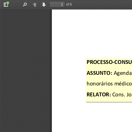
of 6
Toggle
Find
Previous
Next
Sidebar
PROCESSO
-CONSU
ASSUNTO: 
Agenda
honorários médicos
RELATOR: 
Cons. 
Jo