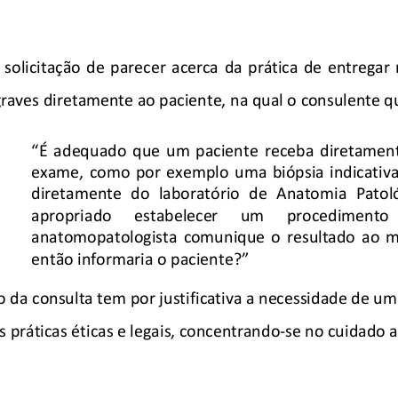
  s
olicitação  de
  parecer  acerca  da  prática  de  entregar
graves diretamente ao paciente
,  na
 qual o consulente q
“É  adequado  que  um  paciente  receba  diretamente
exame,  como  por  exemplo  uma  biópsia  indicativa 
diretamente  do  laboratório  de  Anatomia  Patoló
apropriado      estabelecer      um      procedimento     
anatomopatologista  comunique  o  resultado  ao  m
então informaria o paciente?
” 
o da 
consu
lta tem por justificativa a necessidade de um
s práticas éticas e legais, con
centra
ndo
-se no cuidado 