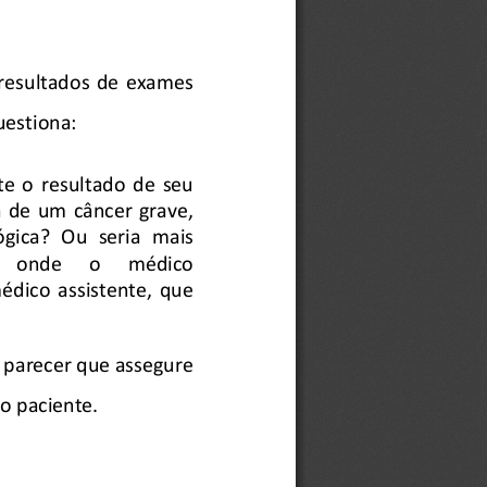
  resultados  de  exames  
uestiona:
  o  resul
tado  de  seu  
 de  um  câncer  grave,  
gica?  Ou  seria  mais  
 onde      o      médico      
édico  assisten
te,  que  
 parecer 
que assegure 
ao
 paciente.