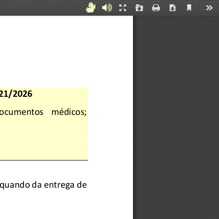
Current
Acessibilidade
Áudiodescrição
Presentation
Open
Print
Download
Too
View
Mode
para
Surdos
e
Mudos
21/2026
ocumentos   médicos;   
 quando da entrega de 