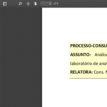
of 8
Toggle
Find
Previous
Next
Sidebar
PROCESSO
-CONSU
ASSUNTO:
   Anális
laboratório de ana
RELATORA
: 
Cons. 