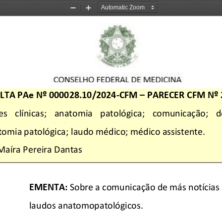
Zoom
Zoom
Out
In
LTA PAe Nº 
000028.10/2024-
CFM
 – 
PARECER CFM Nº 
es   clínicas
;   a
natomia   patológi
ca;   comunicação;   d
tomia patológica; 
laudo médico; m
édico assistente
. 
Maíra Pereira Dantas
EMENTA:
 Sobre a comunicação de más notícias
laudos anatomopatológicos
. 