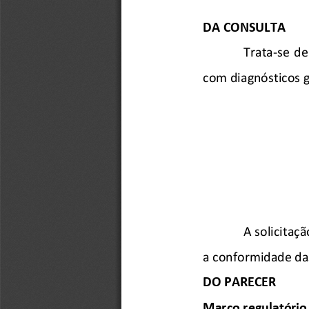
DA CONSULTA
Trata-
se  de
com diagnósticos 
A solicitaçã
a   conformidade 
da
DO PARECER
Marco regulatório