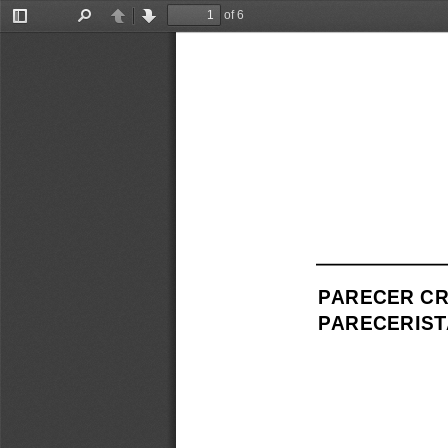
of 6
Toggle
Find
Previous
Next
Sidebar
PARECER
C
PARECERIST