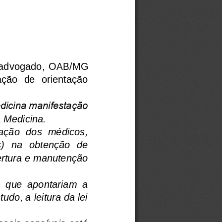
  advogado,  OAB/MG 
ção  de  orientação 
edicina manifestação 
a Medicina.
ação  dos  médicos, 
)   na   obtenção   de 
ertura e manutenção 
)  que  apontariam  a 
do, a leitura da lei 