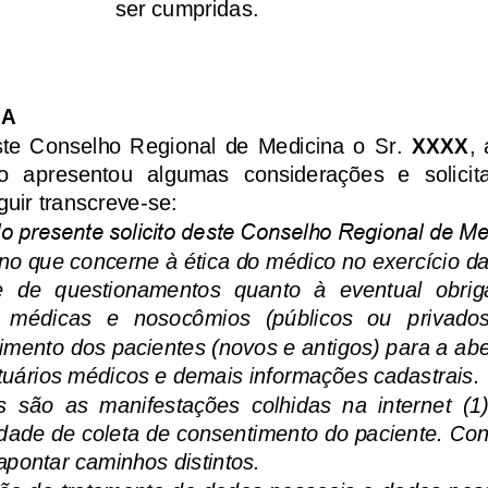
ser cumpridas.
TA
ste  Conselho  Regional  de  Medicina  o  Sr. 
X
X
XX
,
 apresentou  algumas  considerações  e  solicita
uir transcreve
-
se:
elo presente solicito deste Conselho Regional de M
 no que concerne à ética do médico no exercício d
e  de  questionamentos  quanto  à  eventual  obrig
   médicas   e   nosocômios   (públicos  ou 
privados
imento dos pacientes (novos e antigos) para a ab
tuários médicos e demais informações cadastrais.
  são  as  manifestações  colhidas  na  internet  (1
dade de coleta de consentimento do paciente. Contu
apontar caminhos distintos.