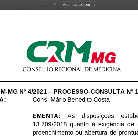
Zoom
Zoom
Out
In
RM
-
MG
Nº
4
/20
21
–
PROCESSO
-
CONSULTA Nº
A:
Cons. 
Mário Benedito Costa
EMENTA:
As    disposições    estabe
13.709/2018  quanto  à  exigência  de 
preenchimento ou abertura de 
prontu