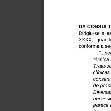
DA CONSUL
Dirigiu
-
se  a  e
XXXX,  quando 
conforme a seg
“...p
técnica
Trata
-
s
clínicas
consent
de pron
Diversas
necessi
parece 