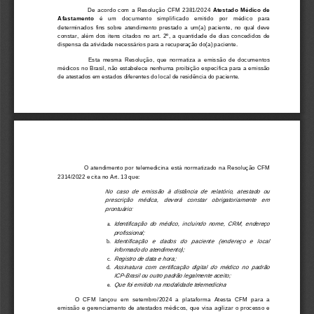
                          De  acordo  com  a  Resolução  CFM  2381/2024 
Atestado  Médico  de
Afastamento
   é   um   documento   simplificado   emitido   por   médico   para
determinados  fins  sobre  atendimento  prestado  a  um(a)  paciente,  no  qual  deve
constar,  além  dos  itens  citados  no  art.  2º,  a  quantidade  de  dias  concedidos  de
dispensa da atividade necessários para a recuperação do(a) paciente.
                        Esta  mesma  Resolução,  que  normatiza  a  emissão  de  documentos
médicos no Brasil, não estabelece nenhuma proibição específica para a emissão
de atestados em estados diferentes do local de residência do paciente.
                        O  atendimento  por  telemedicina  está  normatizado  na  Resolução  CFM
2314/2022 e cita no Art. 13 que:
No  caso  de  emissão  à  distância  de  relatório,  atestado  ou
prescrição   médica,   deverá   constar   obrigatoriamente   em
prontuário:
Identificação  do  médico,  incluindo  nome,  CRM,  endereço
a.  
profissional;
Identificação   e   dados   do   paciente   (endereço   e   local
b.  
informado do atendimento);
Registro de data e hora;
c.  
Assinatura  com  certificação  digital  do  médico  no  padrão
d.  
ICP-Brasil ou outro padrão legalmente aceito;
Que foi emitido na modalidade telemedicina
e.  
O  CFM  lançou  em  setembro/2024  a  plataforma  Atesta  CFM  para  a
emissão  e  gerenciamento  de  atestados  médicos,  que  visa  agilizar  o  processo  e