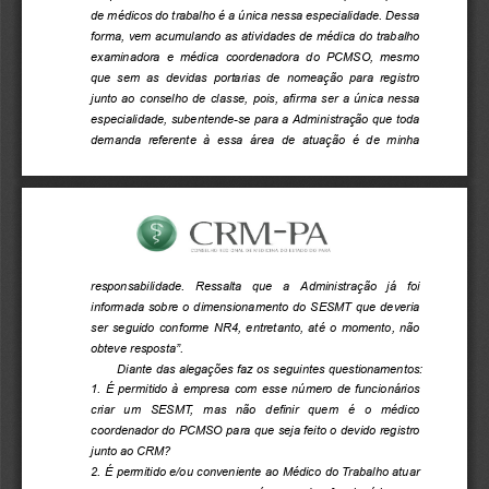
de médicos do trabalho é a única nessa especialidade. Dessa 
forma, vem acumulando as atividades de médica do trabalho 
examinadora  e  médica  coordenadora  do  PCMSO,  mesmo 
que  sem  as  devidas  portarias  de  nomeação  para  registro 
junto ao conselho de classe, pois, afirma ser a única nessa 
especialidade, subentende-se para a Administração que toda 
demanda  referente  à  essa  área  de  atuação  é  de  minha 
-
&
CRM
PA
PAR
M E D I C I N A
C O N S E L H O
E S T A D O
Á
R E G I O N A L
D O
D O
D b
responsabilidade.  Ressalta  que  a  Administração  já  foi 
informada sobre o dimensionamento do SESMT que deveria 
ser seguido conforme NR4, entretanto, até o momento, não 
obteve resposta”.  
Diante das alegações faz os seguintes questionamentos:  
1. É permitido à empresa com esse número de funcionários 
criar  um  SESMT,  mas  não  definir  quem  é  o  médico 
coordenador do PCMSO para que seja feito o devido registro 
junto ao CRM?  
2. É permitido e/ou conveniente ao Médico do Trabalho atuar 