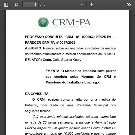
of 5
Toggle
Find
Zoom
Zoom
Too
Sidebar
Out
In
-
&
CRM
PA
PAR
M E D I C I N A
C O N S E L H O
E S T A D O
Á
R E G I O N A L
D O
D O
D b
PROCESSO-CONSULTA  CRM  nº  000003.10/2025-PA  – 
PARECER CRM ́PA nº 0017/2025
ASSUNTO:
 Parecer sobre acumulo das atividades de médica 
do trabalho examinadora e médica coordenadora do PCMSO. 
RELATOR: Cons.
 Célia Soares Koury 
EMENTA: O Médico do Trabalho deve pautar 
sua  conduta  pelas  Normas  do  CFM  e 
Ministério do Trabalho e Emprego.  
DA CONSULTA
O  CRM  recebeu  consulta  feita  por  uma  médica  do 
trabalho,  concursada  de  uma  Prefeitura  Municipal  nos 
seguintes termos: 
“[...]  exercendo  minhas  atividades  laborais,  cumprindo 
jornada de 20 horas semanais, relata que a Administração 
Pública dispõe de um quadro de funcionários entre efetivos e 
temporários em torno de 10.000 servidores e que no quadro 