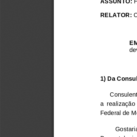
ASSUNTO:
 
RELATOR: 
C
E
de
1) Da Consul
     Consulen
a  realização
Federal de M
          Gos