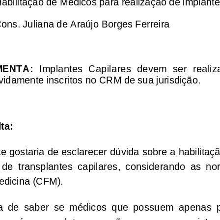
Habilitação de Médicos para realização de implante
ons. Juliana de Araújo Borges Ferreira
MENTA:
  Implantes  Capilares  devem  ser  reali
vidamente inscritos no CRM de sua jurisdição. 
ta:
te gostaria de esclarecer dúvida sobre a habilita
  de  transplantes  capilares,  considerando  as  n
edicina (CFM).
taria  de  saber  se  médicos  que  possuem  apenas