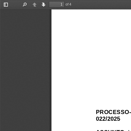
of 4
Toggle
Find
Previous
Next
Sidebar
PROCESSO-C
022/2025