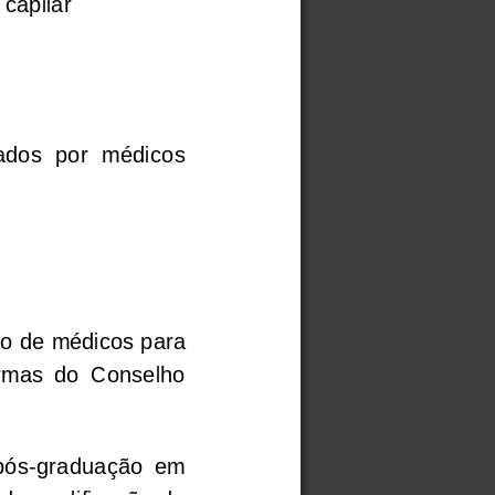
 capilar
zados  por  médicos
ção de médicos para
ormas  do  Conselho
  pós-graduação  em