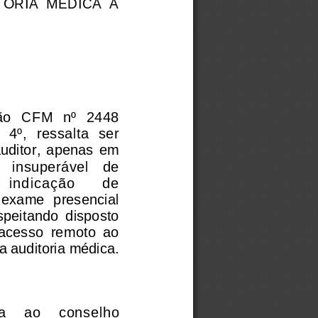
ORIA  MÉDICA  À
o   CFM   nº   2448
  4º,   ressalta   ser
auditor,  apenas  em
   insuperável    de
indicação 
de
  exame  presencial
espeitando  disposto
  acesso  remoto  ao
ra auditoria médica.
     ao     conselho