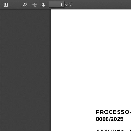
of 5
Toggle
Find
Previous
Next
Sidebar
PROCESSO-C
0008/2025