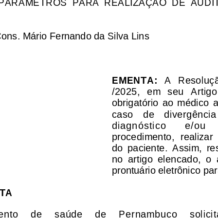
 PARÂMETROS  PARA  REALIZAÇÃO  DE  AUDIT
Cons. Mário Fernando da Silva Lins
EMENTA: 
A   Resoluçã
/2025,   em   seu   Artigo 
obrigatório  ao  médico  
caso    de    divergência 
diagnóstico 
e/ou 
procedimento,  realizar
do  paciente.  Assim,  r
no  artigo  elencado,  o
prontuário eletrônico pa
TA
o     de     saúde     de     Pernambuco     solicita