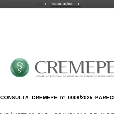
Zoom
Zoom
Out
In
ONSULTA  CREMEPE  nº  0008/2025  PAREC