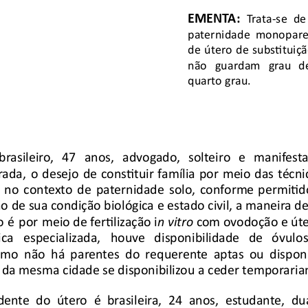
EMENTA: 
Trata-se
de
paternidade 
monoparen
de   
útero    
de   
substituiçã
não    
guardam 
grau 
d
quarto grau. 
  
brasileiro,
47   
anos,     
advogado,
solteiro      
e   
manifesta
rada,    
o   
desejo     
de   
constituir
família
por   
meio    
das   
técn
no   
contexto
de   
paternidade
solo,    
conforme    
permitid
nção    de   sua   
condição     biológica
  e   estado   
civil,    
a   maneira
é   
por   
meio    de   fertilização
  i 
n   vitro 
   com
  ovodoção
  e  
  
nica     
especializada,
houve
disponibilidade 
de   
óvulos    
  
   
não    
há   
parentes     
do   
requerente
aptas
ou   
disponíve
da mesma cidade se disponibilizou a ceder temporariam
dente     
do   
útero    
é   
brasileira,
24   
anos,    
estudante,
du