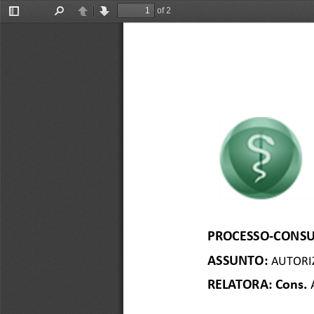
of 2
Toggle
Find
Previous
Next
Sidebar
PROCESSO-CONSU
ASSUNTO: 
AUTORI
RELATORA:  
Cons. 