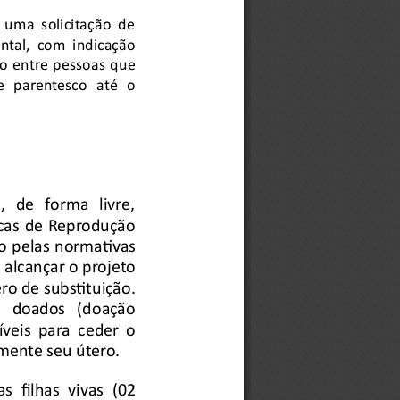
     
   
uma    
solicitação 
de 
tal, 
com    
indicação 
o 
entre    
pessoas     
que 
   
e   
parentesco 
até    
o 
,
de   
forma   
livre,
icas    
de   
Reprodução
o 
pelas    
normativas
     de   alcançar     o   projeto
 útero    de   substituição.
doados     
(doação
is
para
ceder    
o 
ente seu útero.
as    
filhas    
vivas
(02 