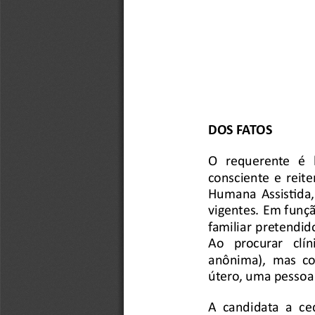
DOS FATOS
O   
requerente
é 
consciente
e   
reite
Humana      
Assistida,
vigentes.    
Em   fu
familiar  
pretendido
Ao    
procurar    
clí
anônima), 
mas  
como
útero, uma pessoa 
A   
candidata
a   
ce