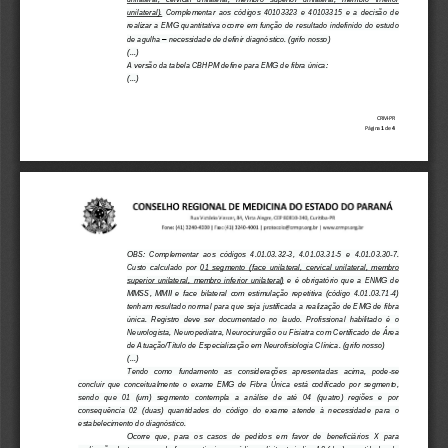
unilateral).
Complementar  aos  códigos  40103323  e  40103315  e  a  decisão  de 
realizar a EMG quantitativa ocorre em função de resultado indefinido do  estudo 
de agulha 
–
n
ecessidade de definir diagnóstico. (grifo nosso)
(...) 
A versão da tab
el
a CBHPM define para EMG de fibra única:
(...) 
CRM
-
PR
Página 
1
de 
4
OBS:  Complementar  aos  códigos  4.01.03.32
-
3,  4.01.03.31
-
5  e  4.01.03.30
-
7. 
Custo  calculado  por 
01  segmento  (face  unilateral,  cervical  uni
lateral,  membro 
superior  unilateral,  membro  inferior  unilateral)
e  é  obrigatório  que  a  ENMG  de 
MMSS,  MMII  e  face  bilateral  com  estimulação  repetitiva  (código  4.01.03.71
-
4) 
tenham resultado normal para que seja justificada a realização de EMG de fibra 
única
.  Registro  deve  ser  documentado  no  laudo.  Profissional  habilitado  é  o 
Neurologista, Neuropediatra, Neurocirurgião ou Fisiatra com Certificado de Área 
de Atuação/Título de Especialização em Neurofisiologia Clínica. (grifo nosso) 
(...)
Tendo   como   fundamento
as   considerações   apresentadas   acima,   pode
-
se 
concluir  que  conceitualmente  o  exame  EMG  de  Fibra  Única  está  codificado  por  segmento, 
sendo   que  01   (um)   segmento  contempla  a   análise  de   até   04   (quatro)   regiões   e  por 
consequência  02  (duas)  quantidades  do  código
do  exame  atende  à  necessidade  para  o 
estabelecimento do diagnóstico.
Ocorre  que,  para  os  casos  de  pedidos  em  favor  de  beneficiários 
X
para 