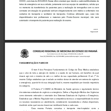
XXXXX
, com data de 20/11/2019. Nes
s
e ofício
orientam que: devido a carência/dificuldades de 
leitos de emergência em sua unidade, juntamente com sua equipe de assistência, solicita que 
no  momento  da  transferência  de  pacientes  para  a  realização  de  tomografias  com  ou  se
m
con
traste  em  situação  de  gravi
dade
venham  obrigatoriamente  com  médico  e  enfermeiro  nos 
cuidados   do   transporte   e   ventilador   de   transporte.   Continua   afirmando   que
,
caso   não 
disponibilizado
s
tais   profis
sionais   e   materiais   pelo   Pronto
-
Socorro 
m
unicipal,   não   será 
autorizado o transporte do 
paciente para realização do exame.
CRM
-
PR
Página 
1
de 
4
FUNDAMENTAÇÃO E PARECER 
O
item
II 
dos 
Princípio
s
Fundamenta
is
do  Código  de  Ética  Médica  estabelece 
que  o  alvo  de  toda  a  atenção  do  médico  é  a  saúde  do  ser  humano,  em  benefício  da  qual 
o
deverá  agir  com  o  máximo  de  zelo
e  o  melhor  de  sua  capacidade  profissional.  O  art.  7
do 
mesmo Código 
estabelece que é vedado ao médico deixar de atender em setores de urgência 
e emergência, quando for de sua obrigação fazê
-
lo, mesmo respaldado por decisão majoritária 
da categoria.
A  Por
taria  nº  2.048/02  do  Ministério  da  Saúde  aprovou  o  regulamento  técnico 
dos sistemas estaduais de urgência e emergência. 
Define a Regulação Médica das Urgências 
como  elemento  ordenador  e  orientador  dos  Sistemas  Estaduais  de  Urgência  e  Emergência. 
Estabelece
que o Médico Regulador tem a competência técnica e a responsabilidade de enviar 
os  recursos  necessários  ao  atendimento,  considerando  necessidades  e  ofertas  disponíveis, 
decidindo sobre qual recurso deverá ser mobilizado frente a cada caso.
E
ss
a    mesma    Port
aria    conceitua
o    transporte 
inter
-
hospitalar 
como 
a