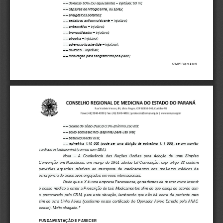
˗˗˗˗ 
dextrose 50% (ou equivalente) 
–
injetável: 50 ml;
˗˗˗˗ cápsulas de nitroglicerina, ou spray;
˗˗˗˗ analgésicos potentes;
˗˗˗˗ sedativos anticonvulsivante 
–
injetável;
˗˗˗˗ antiermético 
–
injetável;
˗˗˗˗ broncodilatador 
–
injet
ável;
˗˗˗˗ atropina 
–
injetável;
˗˗˗˗ adrenocorticosteróide 
–
injetável;
˗˗˗˗ diurético 
–
injetável;
˗˗˗˗ medicação para sangramento pós
-
parto;
CRM
-
PR 
Página 
1
de 
4
˗˗˗˗
cloreto de sódio (NaCI) 0.9% (mínimo 250 ml);
˗˗˗˗ ácido acetilsalicílico (aspirina) para uso oral;
˗˗˗˗ be
tabloqueador oral;
˗˗˗˗ epinefrina 1:10 000 (pode ser uma diluição de epinefrina 1: 1 000), se um monitor 
cardíaco est
á disponível (com ou sem DEA). 
Nota 
–
A  Conferência  das  Nações 
U
nidas  para  Adoção  de  uma  Simples 
Convenção  em  Narcóticos,  em  março  de  196
1  adotou  tal  Convenção,  cujo  artigo  32  contém 
provisões  especiais  relativas  ao  transporte  de  medicamentos  nos  conjuntos  médicos  de 
emergência de aeronaves engajadas em voos internacionais.
Dado que a 
X
é uma empresa Paranaense, gostaríamos de checar 
como instruir 
o nosso médico a emitir a Prescrição de tais Medicamentos afim de que esteja de acordo com 
o  preconizado  pelo  CRM,  para  esta  situação,  lembrando  que  não  há  nome  de  paciente  mas 
sim  de  uma  Linha  Aérea  (conforme  nosso  certificado  de  Operador  Aé
reo  Emitido  pela  ANAC 
.”
anexo). Muito obrigado
FUNDAMENTAÇÃO E PARECER 