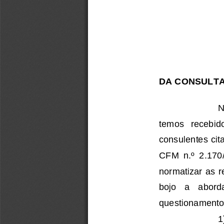
DA CONSULT
temos   recebido
consulentes 
ci
CFM 
n.
º
2
.
170
normatizar as 
bojo   a   abord
questionament
1