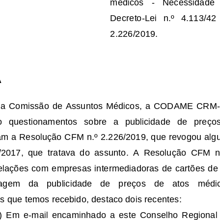
médicos 
-
Necessidade   
Decreto
-
Lei   n
.
º
4
.
113/42 
2
.
226/2019.
A
N
a
Comissão  de  Assuntos  Médicos
,  a
CODAME  CRM
-
   questionamentos   sobre   a   publicidade   de   preço
tam a Resolução CFM
n
.
º
2
.
226/2019, que revogou algu
/2017
, 
que  tratava  do  assunto.  A  Resolução 
CFM  n
relações com empresas intermediadoras de cartões de 
agem   da   publicidade   de   preços   de   atos   médic
os
que temos recebido
, destaco dois recentes:
) 
Em 
e
-
mail
encaminhad
o
a  este
Conselho  Regional 