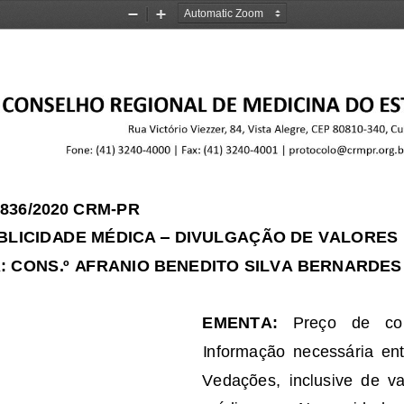
Zoom
Zoom
Out
In
836
/20
20
CRM
-
PR
–
BLICIDADE MÉDICA 
DIVULGAÇÃO DE VALORES
:
CONS
.
º
AFRANIO BENEDITO SILVA BERNARDES
EMENTA:
Preço   de   co
Informação  necessária  ent
Vedações
,
inclusive  de  v