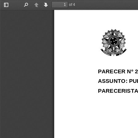
of 4
Toggle
Find
Previous
Next
Sidebar
PARECER N
º
2
ASSUNTO
:
PU
PARECERISTA