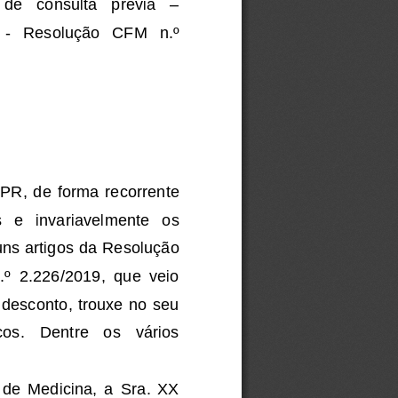
–
de   consulta   prévia 
-
Resolução   CFM   n
.
º
PR
,  de forma 
recorrente
s
e
invariavelmente 
os 
ns artigos da 
Resolução 
.
º
2
.
226/2019
,
que  veio 
desconto, trouxe no seu 
os.   Dentre   os   vários 
 de 
Medicina,
a  Sra. 
XX