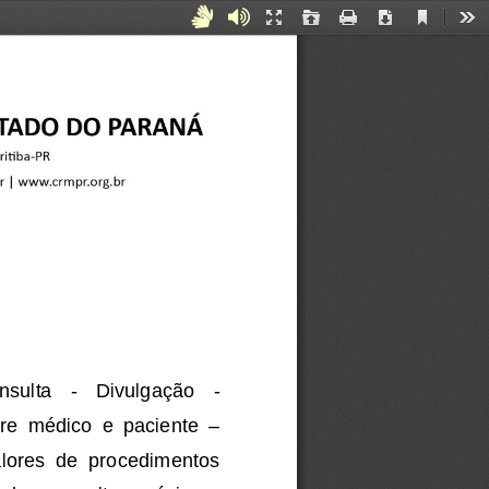
Current
Acessibilidade
Áudiodescrição
Presentation
Open
Print
Download
Too
View
Mode
para
Surdos
e
Mudos
nsulta 
-
Divulgação 
-
–
re  médico  e  paciente 
alores  de  procedimentos 