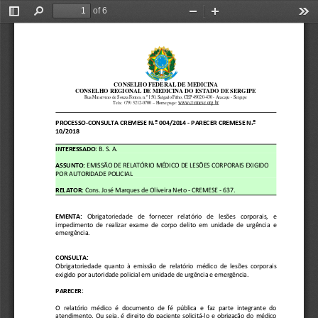
of 6
Toggle
Find
Zoom
Zoom
Too
Sidebar
Out
In
CONSELHO FEDERAL DE MEDICINA
CONSELHO REGIONAL DE MEDICINA DO ESTADO DE SERGIPE
Rua Minervino de Souza Fontes, n.º 150, Salgado Filh
o, CEP 49020-430 - Aracaju - Sergipe 
www.cremese.org.br
Tels.: (79) 3212-0700 – Home page: 
PROCESSO-CONSULTA CREMESE N.º 004/2014 - PARECER CR
EMESE N.º 
10/2018
INTERESSADO:
 B. S. A.
ASSUNTO:
 EMISSÃO DE RELATÓRIO MÉDICO DE LESÕES CORPORAIS EX
IGIDO 
POR AUTORIDADE POLICIAL
RELATOR:
 Cons. José Marques de Oliveira Neto - CREMESE - 63
7. 
EMENTA:
  Obrigatoriedade   de   fornecer   relatório   de   lesões   co
rporais,   e
impedimento de realizar exame de corpo delito em un
idade de urgência e
emergência.
CONSULTA:
Obrigatoriedade quanto à emissão de relatório médic
o de lesões corporais
exigido por autoridade policial em unidade de urgên
cia e emergência.
PARECER:
O  relatório médico  é documento de fé  pública  e faz 
parte integrante do
atendimento. Ou seja, é direito do paciente solicit
á-lo e obrigação do médico