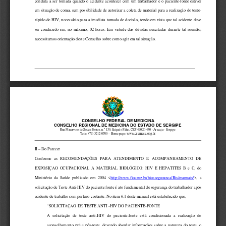
conduta a ser tomada quando o acidente acontecer co
m um trabalhador e o paciente-fonte estiver
em situação de coma, sem possibilidade de autorizar
 a coleta de material para a realização do teste-
rápido de HIV, necessário para a imediata tomada de
 decisão, tendo em vista que tal acidente deve
ser  conduzido em, no máximo, 02 horas. Em virtude d
as dúvidas suscitadas  durante  tal reunião,
necessitamos orientação deste Conselho sobre como a
gir em tal situação.
CONSELHO FEDERAL DE MEDICINA
CONSELHO REGIONAL DE MEDICINA DO ESTADO DE SERGIPE
Rua Minervino de Souza Fontes, n.º 150, Salgado Filh
o, CEP 49020-430 - Aracaju - Sergipe 
www.cremese.org.br
Tels.: (79) 3212-0700 – Home page: 
II – Do Parecer
Conforme   as   RECOMENDAÇÕES   PARA   ATENDIMENTO   E   ACOMPA
NHAMENTO   DE
EXPOSIÇAO   OCUPACIONAL   A   MATERIAL   BIOLÓGICO:   HIV   E   H
EPATITES   B   e   C,   do
Ministério   da   Saúde   publicado   em   2004   <
http://www.fiocruz.br/biosseguranca/Bis/manuais/
>,   a
solicitação de Teste Anti-HIV do paciente fonte é a
to fundamental de segurança do trabalhador após
acidente de trabalho com perfuro-cortante. No item 
6.1 deste manual está estabelecido que,
“SOLICITAÇÃO DE TESTE ANTI -HIV DO PACIENTE-FONTE
A   solicitação   de   teste   anti-HIV   do   paciente-fonte   e
stá   condicionada   a   realização   de
aconselhamento pré e pós-teste, devendo abordar inf
ormações sobre a natureza do teste, o