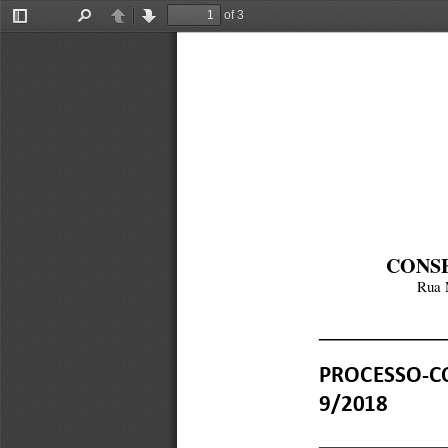
of 3
Toggle
Find
Previous
Next
Sidebar
CONSE
Rua M
PROCESSO-CO
9/2018