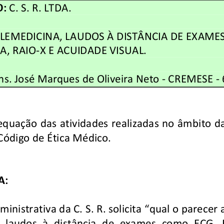
:
 C. S. R. LTDA.
ELEMEDICINA, LAUDOS À DISTÂNCIA DE EXAME
, RAIO-X E ACUIDADE VISUAL.
ns. José Marques de Oliveira Neto - CREMESE - 
equação das atividades realizadas no âmbito da
Código de Ética Médico.   
:
inistrativa da C. S. R. solicita “qua
l o parecer
a, laudos à distância de exames como ECG
, 