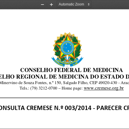
Zoom
Zoom
Out
In
CONSELHO FEDERAL DE MEDICINA
LHO REGIONAL DE MEDICINA DO ESTADO DE
inervino de Souza Fontes, n.º 150, Salgado Filh
o, CEP 49020-430 - Araca
www.cremese.org.br
Tels.: (79) 3212-0700 – Home page: 
NSULTA CREMESE N.º 003/2014 - PARECER C