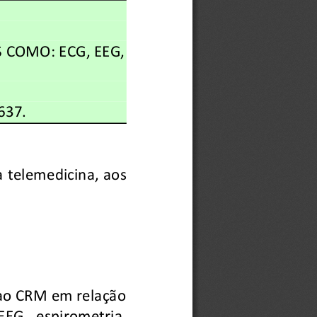
S COMO: E
CG, EEG,
63
7. 
 t
elemedicina, aos
 ao CRM em relação
EEG, espirometria,