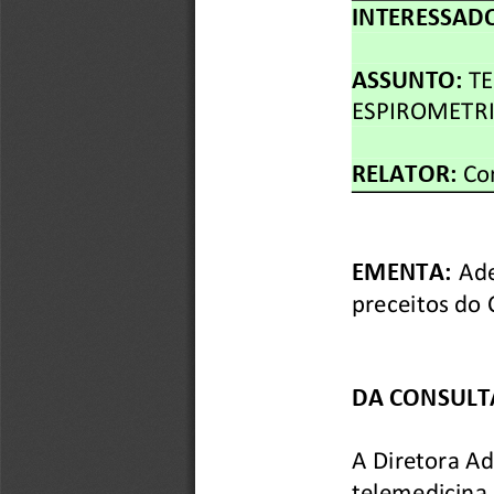
INTERESSADO
ASSUNTO:
 T
ESPIROMETRIA
RELATOR:
 Co
EMENTA:
 Ad
preceitos do 
DA CONSULTA
A Diretora Adm
telemedicin