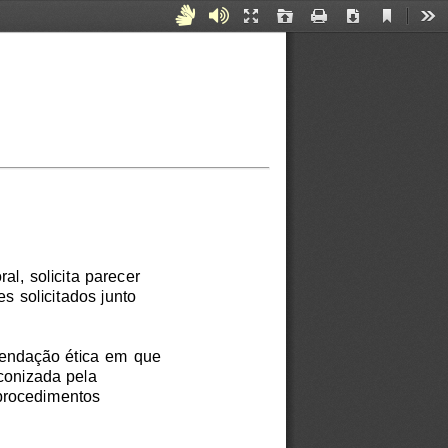
Current
Acessibilidade
Áudiodescrição
Presentation
Open
Print
Download
Too
View
Mode
para
Surdos
e
Mudos
l, solicita parecer
 solicitados junto
mendação ética em que
conizada pela
procedimentos