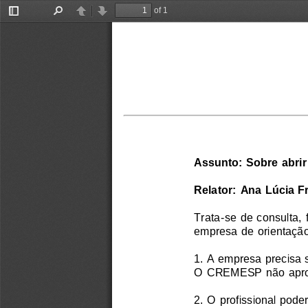
of 1
Toggle
Find
Previous
Next
Sidebar
Assunto: Sobre abrir
Relator: Ana Lúcia F
Trata-se de consulta, 
empresa de orientação
1. A empresa precisa 
O CREMESP não aprova
2. O profissional pode