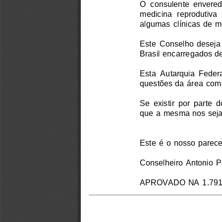
O  consulente  envereda
medicina  reprodutiva  
algumas clínicas de me
Este  Conselho  deseja  
Brasil encarregados d
Esta  Autarquia  Federa
questões da área come
Se  existir  por  parte 
que a mesma nos seja 
Este é o nosso parecer
Conselheiro Antonio Pe
APROVADO NA 1.791