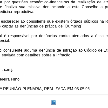
  por  questões  econômico-financeiras  da  realização  de  ato
e  finaliza  sua  missiva  denunciando  a  este  Conselho  a  p
dicina reprodutiva.
esclarecer  ao  consulente  que  existem  órgãos  públicos  na  
e captar as denúncias de prática de "Dumping".
l  é  responsável  por  denúncias  contra  atentados  a  ética  m
rcial.
 do  consulente  alguma  denúncia  de  infração  ao  Código  de  Ét
enviada com detalhes sobre a infração.
, s.m.j.
reira Filho
ª REUNIÃO PLENÁRIA, REALIZADA EM 03.05.96