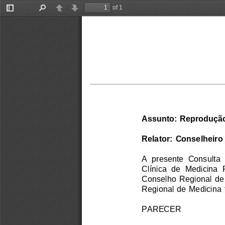
of 1
Toggle
Find
Previous
Next
Sidebar
Assunto: Reproduçã
Relator: Conselheiro 
A  presente  Consulta  i
Clínica  de  Medicina  
Conselho Regional de 
Regional de Medicina 
PARECER