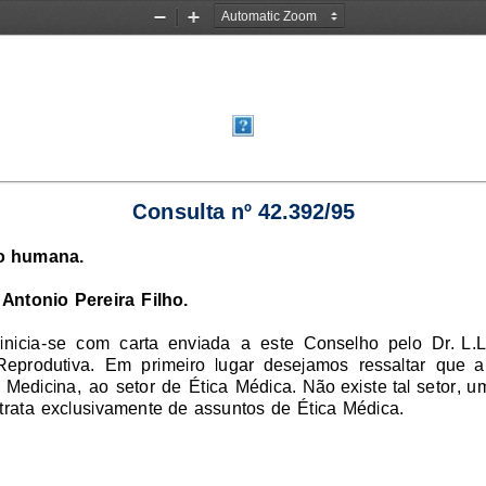
Zoom
Zoom
Out
In
Consulta nº 42.392/95
o humana.
Antonio Pereira Filho.
nicia-se  com  carta  enviada  a  este  Conselho  pelo  Dr.  L.L.
Reprodutiva.  Em  primeiro  lugar  desejamos  ressaltar  que  a
Medicina, ao setor de Ética Médica. Não existe tal setor, 
trata exclusivamente de assuntos de Ética Médica.