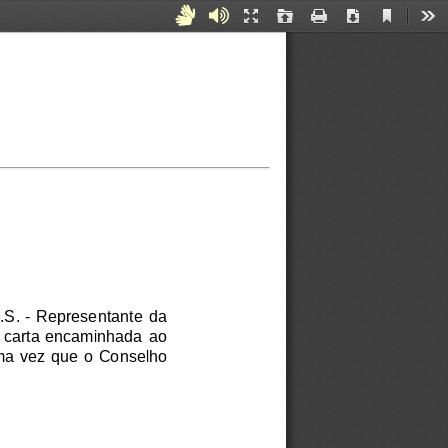
Current
Acessibilidade
Áudiodescrição
Presentation
Open
Print
Download
Too
View
Mode
para
Surdos
e
Mudos
S.  -  Representante  da
  carta  encaminhada  ao
uma vez que o Conselho