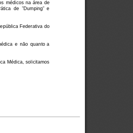
s  médicos  na  área  de
rática  de  "Dumping"  e
República  Federativa  do
édica  e  não  quanto  a
ica  Médica,  solicitamos