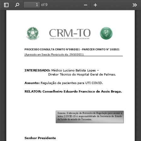
of 9
Toggle
Find
Zoom
Zoom
Too
Sidebar
Out
In
PROCESSO CONSULTA CRM/TO N°008/2021 
-
PARECER CRM/TO N° 10/2021
(Aprovado em Sessão Plenária do dia  
29/10/2021
)
INTERESSADO: 
Médico Luciano Batista Lopes 
–
Diretor Técnico do Hospital Geral de Palmas
.
Assunto: 
Regulação de 
pacientes para UTI COVID.
RELATOR: 
Conselheiro Eduardo Francisco de Assis Braga
. 
Ementa: 
Elaboração de Protocolo de Regulação para acesso a 
leitos  COVID
-
19  é  responsabilidade  da  Secretaria  de  Estado 
da Saúde do estado do Tocantins.
Senhor Presidente