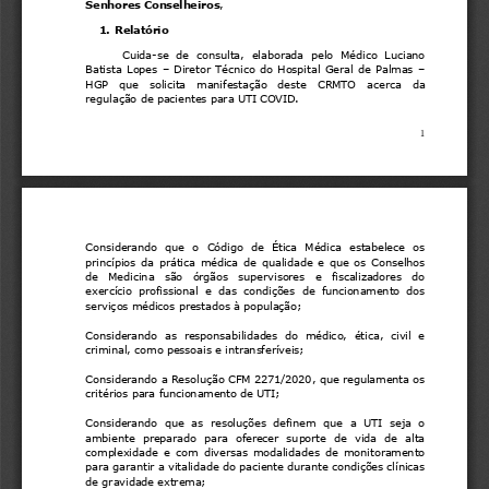
Senhores Conselheiros
,
1.
Relatório 
Cuida
-
se  de  consulta,  elaborada  pelo  Médico  Luciano 
Batista  Lopes 
–
Diretor  Técnico  do  Hospital  Geral  de  Palmas 
–
HGP 
que   solicita   manifestação   dest
e 
CRMTO 
acerca 
da 
regulação de pacientes 
para UTI COVID.
1
Considerando  que  o  Código  de  Ética  Médica  estabelece  os 
princípios  da  prática  médica  de  qualidade  e  que  os  Conselhos 
de   Medicina   são   órgãos   supervisores   e   fiscalizadores   do 
exercício  profissional  e  das  condições  de  funcionamento  dos 
serviç
os médicos prestados à população;
Considerando  as  responsabilidades  do  médico,  ética,  civil  e 
criminal, como pessoais e intransferíveis;
Considerando a Resolução CFM 2271/2020, que regulamenta os 
critérios para funcionamento de UTI;
Considerando  que  as 
resoluções  definem  que  a  UTI  seja  o 
ambiente  preparado  para  oferecer  suporte  de  vida  de  alta 
complexidade  e  com  diversas  modalidades  de  monitoramento 
para garantir a vitalidade do paciente durante condições clínicas 
de gravidade extrema;