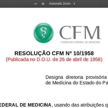
Zoom
Zoom
Out
In
RESOLUÇÃO CFM Nº 10/1958
(
Publicada no D.O.U. de 26 de abril de 1958
)
Designa  diretoria  provisóri
de Medicina do Estado do P
EDERAL DE MEDICINA
, usando das atribuições q