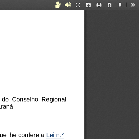
Current
Acessibilidade
Áudiodescrição
Presentation
Open
Print
Download
Too
View
Mode
para
Surdos
e
Mudos
a  do  Conselho  Regional 
araná
ue lhe confere a 
Lei n.° 