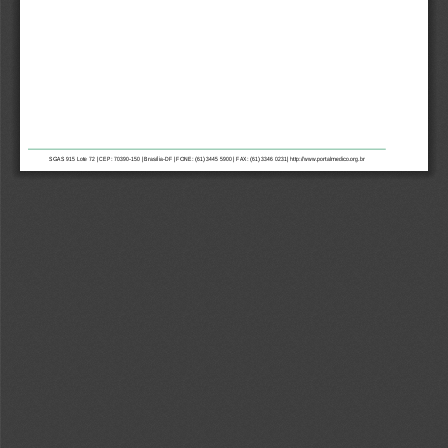
SGAS 915 Lote 72 | CEP: 70390
-
150 | Brasí
lia
-
DF | FONE: (61) 3445 5900 | FAX: (61) 3346 0231| 
http://www.portalmedico.org.br