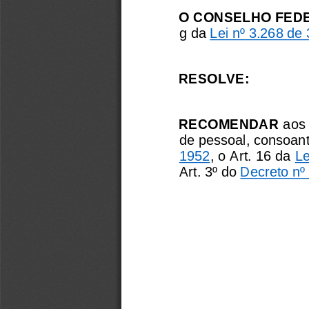
O CONSELHO FEDE
g da 
Lei nº 3.268 de
RESOLVE:
RECOMENDAR
aos
de pessoal, consoant
1952
, o Art. 16 da 
Le
Art. 3º do 
Decreto nº