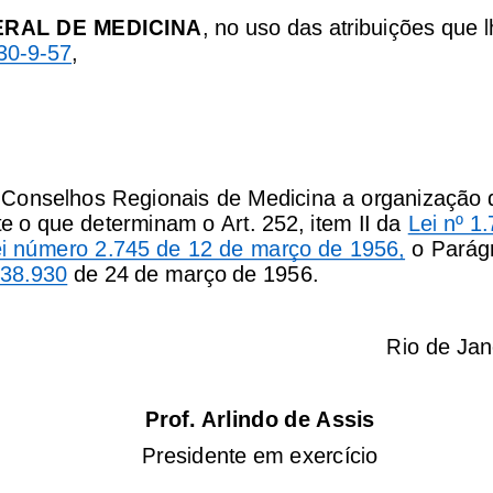
RAL DE MEDICINA
, no uso das atribuições que lh
 30
-
9
-
57
,
 Conselhos Regionais de Medicina a organização d
e o que determinam o Art. 252, item II da 
Lei nº 1
i número 2.745 de 12 de março de 1956,
o Parágr
 38.930
de 24 de março de 1956.
Rio de Jan
Prof. Ar
l
i
n
do de Assis
Presidente em exercício