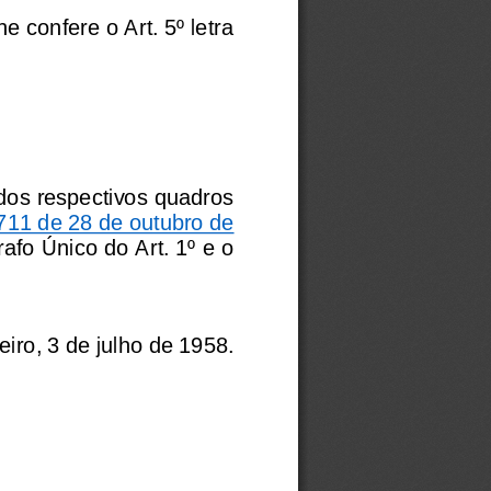
e confere o Art. 5º letra 
os respectivos quadros 
.711 de 28 de outubro de 
afo Único do Art. 1º e o 
eiro, 3 de julho de 1958
.