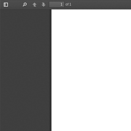
of 1
Toggle
Find
Previous
Next
Sidebar