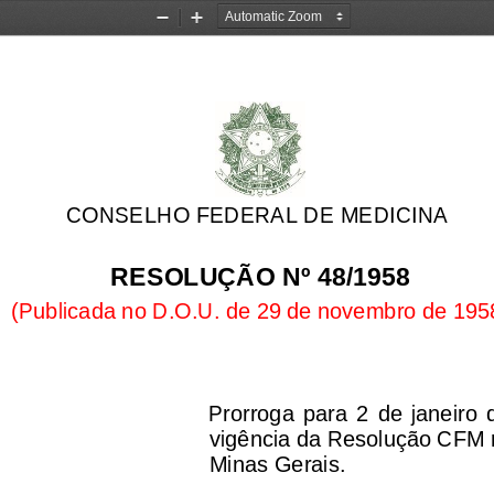
Zoom
Zoom
Out
In
CONSELHO FEDERAL DE MEDICINA
RESOLUÇÃO Nº 48/1958
(Publicada no D.O.U. de 29 de novembro de 
195
Prorroga  para  2  de  janeiro  
vigência da 
R
esolução
CFM
Minas G
erais.