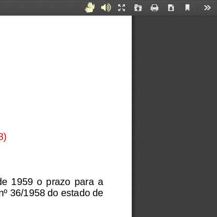
Current
Acessibilidade
Áudiodescrição
Presentation
Open
Print
Download
Too
View
Mode
para
Surdos
e
Mudos
8)
de  1959  o  prazo  para  a 
nº 36
/1958 do estado de 