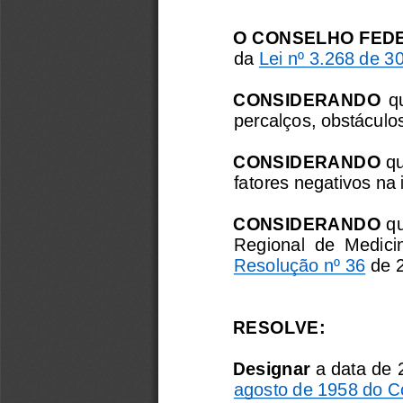
O CONSELHO FEDE
da 
Lei nº 3.268 de 3
CONSIDERANDO 
q
percalços, obstáculo
CONSIDERANDO 
q
fatores negativos n
CONSIDERANDO
q
Regional  de  Medicin
Resolução nº 36
de 
RESOLVE:
Designar
a data de 
agosto de 1958 do C