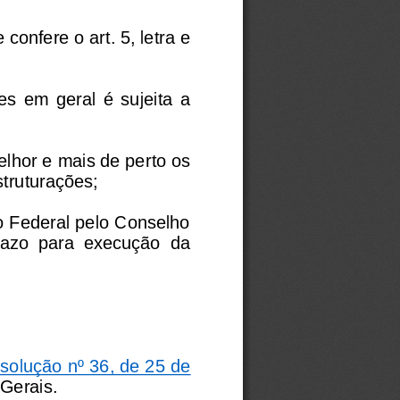
confere o art. 5, letra e 
  em  geral  é  sujeita  a 
hor e mais de perto os 
truturações;
 Federal pelo Conselho 
prazo  para  execução  da 
solução nº 36, de 25 de 
Gerais.