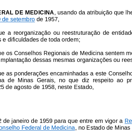
RAL DE MEDICINA
, usando da atribuição que lhe 
0 de setembro
de 1957,
ue  a  reorganização  ou  reestruturação  de  entidades
s e dificuldades de toda ordem;
ue os Conselhos Regionais de Medicina sentem mel
a implantação dessas mesmas organizações ou rees
ue as ponderações encaminhadas a este Conselho
a  de  Minas  Gerais,  no  que  diz  respeito  ao  
25 de agosto de 1958, neste Estado,
2 de janeiro de 1959 para que entre em vigor a 
Re
onselho Federal de Medicina
, no Estado de Minas 