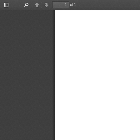
of 1
Toggle
Find
Previous
Next
Sidebar