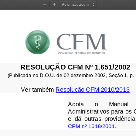
Zoom
Zoom
Out
In
RESOLUÇÃO CFM Nº 1.651/2002
(
Publicada no D.O.U. de 02 dezembro 2002, Seção 1, p.
Ver também 
Resolução CFM 2010/2013
Adota 
o 
Manual 
Administrativos
para os 
e  dá  outras  providência
CFM nº 1618/2001
.