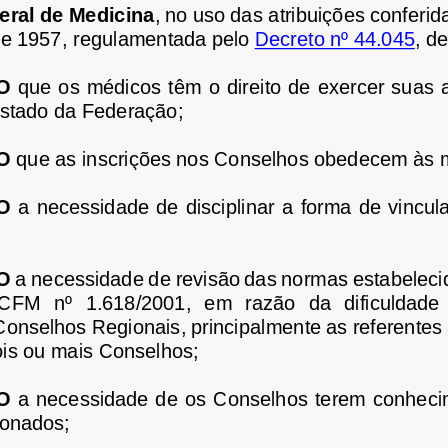
eral de Medicina
, no uso 
das atribuições conferid
e 1957,
regulamentada pelo 
Decreto nº 44.045
, d
O
que os médicos têm o direito de exercer suas at
stado da Federação;
O
que as inscrições nos Conselhos obedecem às 
O 
a  necessidade de disciplinar  a forma de  vincu
O
a necessidade de revisão das normas estabeleci
CFM  nº  1.618/2001
,  em  razão  da  dificuldade
Conselhos Regionais, principalmente as referentes 
is ou mais Conselhos;
O
a necessidade de os Conselhos terem conhecim
ionados;