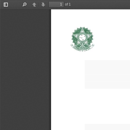
of 1
Toggle
Find
Previous
Next
Sidebar