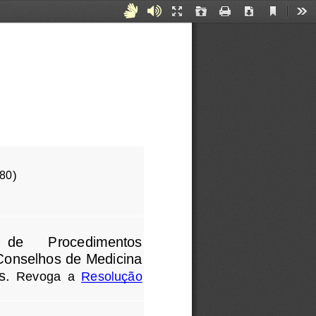
Current
Acessibilidade
Áudiodescrição
Presentation
Open
Print
Download
Too
View
Mode
para
Surdos
e
Mudos
 80
)
de 
Procedimentos 
Conselhos de Medicina 
s.
Revoga  a 
Resolução 