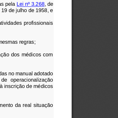
as pela
Lei nº 3.268
, de 
e 19 de julho de 1958, e
ividades profissionais 
mesmas regras;
lação dos  médicos  com 
das no manual adotado 
  de  operacionalização 
à inscrição de médicos 
ento da real situação 