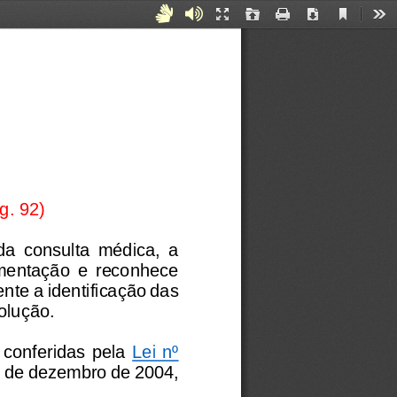
Current
Acessibilidade
Áudiodescrição
Presentation
Open
Print
Download
Too
View
Mode
para
Surdos
e
Mudos
g
. 92)
da  consulta  médica,  a 
mentação  e  reconhece 
ente a 
identificação das 
solução.
  conferidas pela 
Lei nº 
5 de dezembro de 2004, 