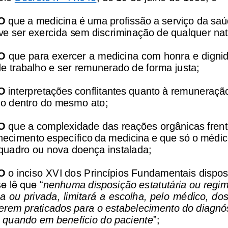
O 
que a medicina é uma profissão a serviço da sa
eve ser exercida sem discriminação de qualquer na
O 
que para exercer a medicina com honra e dignid
e trabalho e ser remunerado de forma justa; 
O
interpretações conflitantes quanto à remuneraçã
no dentro do mesmo ato;
O
que a complexidade das reações orgânicas fren
ecimento específico da medicina e que só o médico 
quadro ou nova doença instalada;
O
o inciso XVI dos Princípios Fundamentais dispos
e lê que “
nenhuma disposição estatutária ou regime
ica ou privada, limitará a escolha, pelo médico, do
erem praticados para o estabelecimento do diagnó
”;
o quando em benefício do paciente