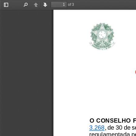
of 3
Toggle
Find
Previous
Next
Sidebar
O 
CONSELHO  F
3.268
, de 30 de 
regulamentada pe