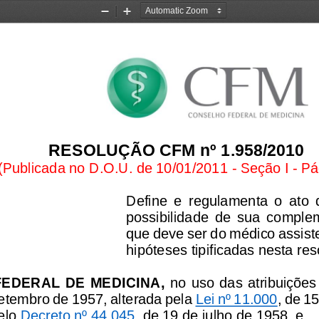
Zoom
Zoom
Out
In
RESOLUÇÃO CFM nº 1.958/2010
(Publicada no D.O.U. de 10
/01/2011 
-
Seção I 
-
Pá
Define  e  regulamenta  o  ato  
possibilidade  de  sua  comple
que deve ser do médico assist
hipóteses tipificadas nesta re
EDERAL  DE  MEDICINA
, 
no  uso das  atribuições
setembro de 1957, alterada pela 
Lei nº 11.000
, de 1
lo 
Decreto nº 44.045
, de 19 de julho de 1958, e