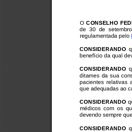
O 
CONSELHO  FEDE
de  30  de  setembro 
regulamentada pelo 
CONSIDERANDO 
q
benefício da qual de
CONSIDERANDO 
q
ditames  da  sua  cons
pacientes  relativas 
que adequadas ao ca
CONSIDERANDO 
q
médicos  com  os  qua
devendo sempre que
CONSIDERANDO
q