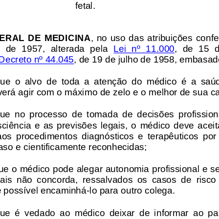
fetal.
RAL  DE  MEDICINA
,  no uso  das  atribuições  confe
 de  1957,  alterada  pela 
Lei  nº  11.000
,  de  15 
Decreto nº 44.045
, de 19 de julho de 1958, embasad
ue  o  alvo  de  toda  a  atenção  do  médico  é  a  sa
verá agir com o máximo de zelo e o 
melhor de sua ca
ue
no  processo  de  tomada  de  decisões  profission
ciência  e  as  previsões  legais,  o  médico  deve  aceit
 aos  procedimentos  diagnósticos  e  terapêuticos  por
so e cientificamente reconhecidas;
ue o médico pode alegar autonomia profissional e se 
is  não  concorda,  ressalvados  os  casos  de 
risco
 possível encaminhá
-
lo para outro colega.
ue  é  vedado  ao  médico  deixar  de  informar  ao  pac