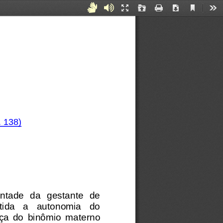
Current
Acessibilidade
Áudiodescrição
Presentation
Open
Print
Download
Too
View
Mode
para
Surdos
e
Mudos
. 138
)
ontade  da  gestante  de 
tida   a   autonomia   do 
ça  do 
binômio  materno 