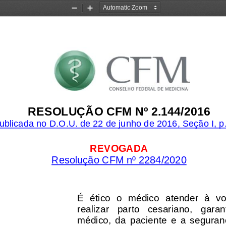
Zoom
Zoom
Out
In
RESOLUÇÃO CFM Nº 2.144/2016
ublicada no D.O.U. de 2
2
de junho de 2016
, Seção I, p
REVOGADA
Resolução CFM nº 2284/202
0
É  ético  o  médico  atender  à  v
realizar   parto   cesariano,   garan
médico,  da  paciente  e  a  seguran