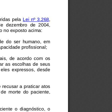
ridas  pela 
Lei  nº  3.268
, 
 de  dezembro  de  2004, 
o no exposto acima: 
úde  do  ser  humano,  em 
pacidade profissional;
ais,  de  acordo  com  os 
ar  as  escolhas  de  seus 
  eles  expressos,  desde 
recusar a praticar atos 
  de  morte  do  paciente, 
iente  o  diagnóstico,  o 