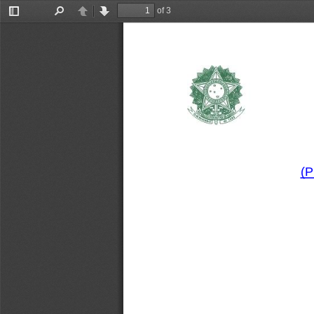
of 3
Toggle
Find
Previous
Next
Sidebar
(P