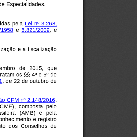
de Especialidades.
idas pela 
Lei nº 3.268, 
5/1958
e 
6.821/2009
,  e 
ação e a fiscalização 
etembro   de   2015,   que 
ratam os §§ 4º e 5º do 
1
, de 22 de outubro de 
ão CFM nº 2.148/2016
, 
 (CME),  composta  pelo 
ileira  (AMB)  e  pela 
nhecimento e registro 
ito  dos  Conselhos  de 