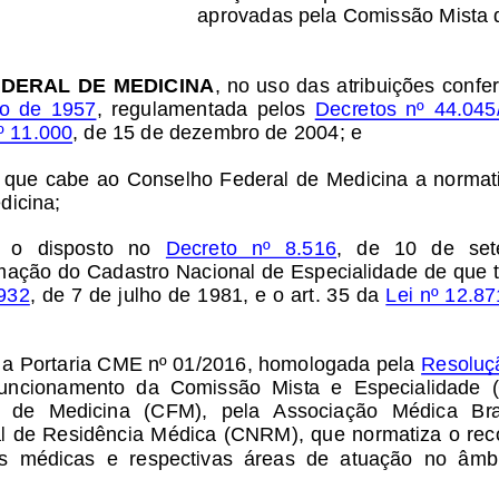
aprovadas pela Comissão Mista 
DERAL DE MEDICINA
, no uso das atribuições confer
o  de  1957
,  regulamentada  pelos 
Decretos  nº  44.04
º 11.000
, de 15 de dezembro de 2004
; e
que cabe ao Conselho Federal de Medicina a normatiz
dicina;
 
o
disposto   no 
Decreto   nº   8.516
,   de   10   de   s
mação do Cadastro Nacional de Especialidade de que t
.932
, de 7 de julho de 1981, e o art. 35 da 
Lei nº 12.87
 
a Portaria CME nº 01/2016, homologada pela 
Resoluç
  funcionamento  da  Comissão  Mista  e  Especialidade 
 de  Medicina  (CFM),  pela  Associação  Médica  Bras
 de Residência Médica (CNRM), que normatiza o reco
s  médicas  e  respectivas  áreas  de  atuação  no  âmb