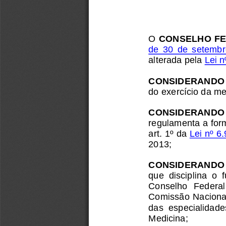
O 
CONSELHO FE
de  30  de  setembr
alterada pela 
Lei n
CONSIDERANDO
do exercício da me
CONSIDERANDO
regulamenta a for
art. 1º da 
Lei nº 6
2013;
CONSIDERANDO
que  disciplina  o
Conselho  Federal 
Comissão Nacional
das  especialidade
Medicina;