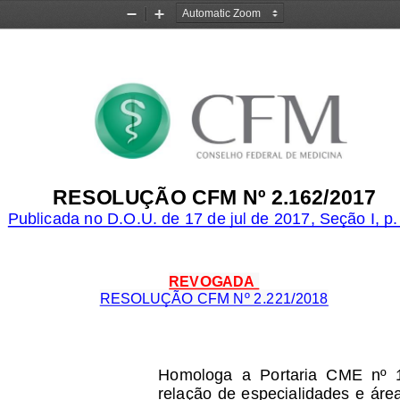
Zoom
Zoom
Out
In
RESOLUÇÃO CFM Nº 2.162/2017
Publicada no D.O.U. de 1
7
de jul de 2017, Seção I, p.
REVOGADA
RESOLUÇÃO CFM Nº 2.221
/
2018
Homologa  a  Portaria  CME  nº  1
relação de especialidades e áre