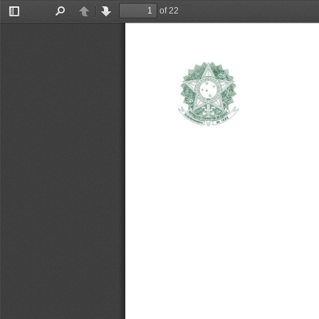
of 22
Toggle
Find
Previous
Next
Sidebar