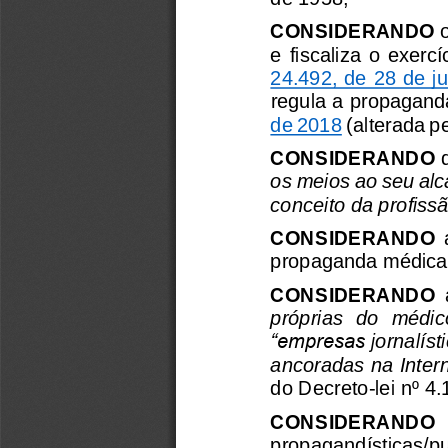
CONSIDERANDO
e  fiscaliza  o  exerc
24.492, de 28 de j
regula a propaganda
de 2018
(alterada pe
CONSIDERANDO
os
meios
ao
seu
al
conceito
da
profiss
CONSIDERANDO
propaganda
médica
CONSIDERANDO
próprias
do
médic
“empresas
jornalíst
ancoradas
na
Inter
do
Decreto
-
lei
nº
4.
CONSIDERANDO
propagandísticas/pub