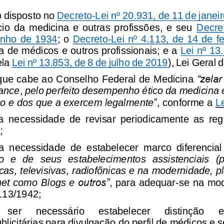
o disposto no 
Decreto
-
Lei
nº 20.931, de 11 de janei
ício  da  medicina  e  outras  profissões,  e  seu 
Decret
unho de 1934
; o 
Decreto
-
Lei nº 4.113, de 14 de f
 de médicos e outros profissionais; e a 
Lei nº 13
la 
Lei nº 13.853, de 8 de julho de 2019
), Lei Geral
que
cabe
ao
Conselho
Federal
de
Medicina
“zelar
cance
,
pelo
perfeito
desempenho
ético
da
medicina
”,
ão
e
dos
que
a
exercem
legalmente
conforme
a
L
a
necessidade
de
revisar
periodicamente
as
reg
;
a
necessidade
de
estabelecer
marco
diferencial
o
e
de
seus
estabelecimentos
assistenciais
(
icas,
televisivas,
radiofônicas
e
na
modernidade,
p
outros”
net
como
Blogs
e
,
para
adequar
-
se
na
mod
113/1942;
ser
necessário
estabelecer
distinção
e
licitárias
para
divulgação
do
perfil
de
médicos
e
s