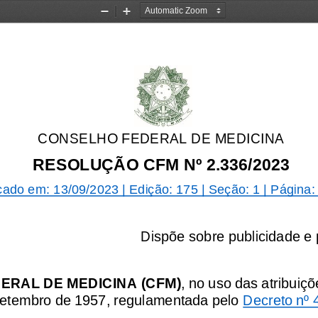
Zoom
Zoom
Out
In
CONSELHO FEDERAL DE 
MEDICINA
RESOLUÇÃO CFM Nº 2.336/2023
cado em:
13/09/2023
|
Edição:
175
|
Seção: 1
|
Página:
Dispõe sobre publicidade e
RAL DE MEDICINA (CFM)
, no uso das atribuiçõ
setembro de 1957, regulamentada pelo 
Decreto nº 