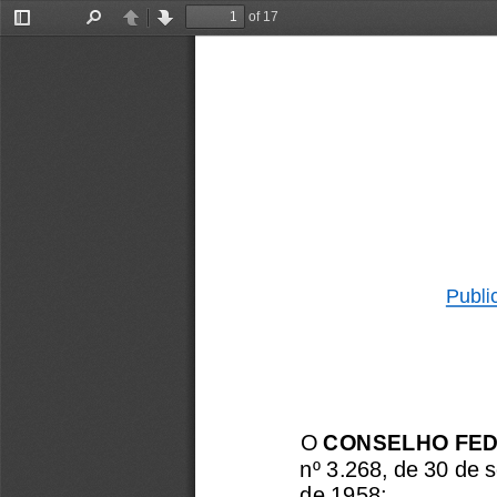
of 17
Toggle
Find
Previous
Next
Sidebar
Publi
O 
CONSELHO FEDE
nº 3.268, de 30 de 
de 1958;