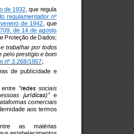
ro de 1932
, que regula 
o  regulamentador  nº 
evereiro de 1942
, que 
.709, de 14 de agosto 
 de Proteção de Dados;
e
trabalhar
por
todos
e
pelo
prestígio
e
bom
ei
nº
3.268/1957
;
ras
de
publicidade
e
“redes
entre
sociais
pessoas
jurídicas)”
e
lataformas
comerciais
ernidade
a
os
termos
ntre
as
matérias
eus
estabelecimentos