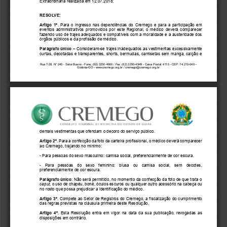
Extraordinária 
realizada em 
12.07.2018
;
RESOLVE:
Artigo 1º
. Para
o ingresso nas dependências do 
Cremego
e para a participação em 
eventos administrativo
s promovidos por este Regional, o médico
deverá comparecer 
fazendo uso de trajes adequados e compatíveis com a moralidade e a austeridade dos 
órgãos públicos e da profissão de médico.
Parágrafo 
único
–
Consideram
-
se trajes inadequados as vestimentas exces
sivamente 
curtas, decotadas e transparentes, shorts, bermudas, camisetas sem manga, calção e 
Rua T
-
28, N° 245 
-
Setor Bueno 
-
Fone: (62) 3250
-
4900 / Fax: (62) 3250
-
4949 
-
Caixa Postal: 4115 
-
CEP: 74.210
-
040 
–
Goiânia
-
GO
-
www.cremego.org.br / cremego@cremego.org.br
demais vestimentas que ofendam o decoro do serviço público. 
Artigo 
2
º
. Para a confecção da foto da carteira profissional, o médico deverá comparecer 
ao 
Cremego
, 
trajando no mínimo:
-
Para pessoas do sexo masculino: camisa social
, preferencialmente
de cor 
escura
.
-
Para  pessoas  do  sexo  feminino:  blusa  ou  camisa  social,  sem  decotes
,
preferencialmente 
de cor 
escura
.  
Parágrafo único
: Não será permitido, no moment
o da confecção da foto de que trata o 
caput
, o uso de chapéu, boné
, óculos escuros
ou qualquer outro acessório na cabeça
ou 
no rosto
que possa prejudicar a identificação do médico. 
Artigo 
3
º. 
Compete ao Setor de Registros do 
Cremego
, a fiscalização do cu
mprimento 
das regras previstas na cláusula primeira deste Resolução.
Artigo 
4
º
. Esta Resolução entra em vigor na data da sua publicação, revogadas as 
disposições em contrário.