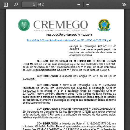
of 2
Toggle
Find
Zoom
Zoom
Too
Sidebar
Out
In
RESOLUÇÃO CREMEGO Nº 
102
/201
9
Diário Oficial do Estado; Poder Executivo, Goiânia
-
GO, 
ano 18
2
, n.2
3047
, de 
07/05/2019
. p. 
47
Revoga  a  Resolução  CREMEGO  nº  
87/2013
,
que  veda  a  participação  de 
médicos nos sistemas de descontos de 
honorários médicos.
O CONSELHO REGIONAL DE MEDICINA DO ESTADO DE GOIÁS
-
CREMEGO
, no uso de suas atribuições que lhe são conferidas pela Lei 3.268, 
de 30 de setembro de 1.957, modificada pela Lei nº 11.000, de 15 de dezembro 
de 2004, regulamentada pelo Decreto nº 44.045, de 19 de julho de 1.958; e, 
CONSIDERANDO
o  disposto  nos  arti
gos  2º
, 
3
º  e  15 
da  Lei  nº 
3.268/1957
;
CONSIDERANDO
o  previsto  na  Resolução  CFM 
nº 
2.226/2018
(publicada  no  D.O.U.  em  05/04/2019)
que 
revog
ou
a  Resolução  CFM  nº 
1.649/2002  e 
o
s  artigos  4º  e 
5º  e
parágrafo 
único  da  Resolução  CFM  nº 
2.170/2017, como também, 
alter
ou
o artigo 72 do Código de Ética Médica,
os 
quais
vedavam
a prática de descontos em honorários médicos através de cartões 
de descontos, e também a divulgação de preços das consultas médicas de forma 
exclusivamente interna; 
C
ONSIDERANDO
o
Inquérito 
Administrativo nº 08700.005969/2018
-
29, instaurado no Conselho de Defesa Econômica (CADE) para apurar eventual 
ação  praticada  pelo  CFM  contra  a  utilização  de  cartões  de  descontos  pelos 
médicos e publicidade
de preços; 
CONSIDERANDO
a  Notícia  de  Fato  nº  1
.16.000.001771
-
36,  em 
trâmite no Ministério Público Federal, que também apura suposta 
i
legalidade das 
Resoluções CFM nº 1.649/2002
e nº 1.939/2010
,
e artigos 4º e 5º da Resolução 