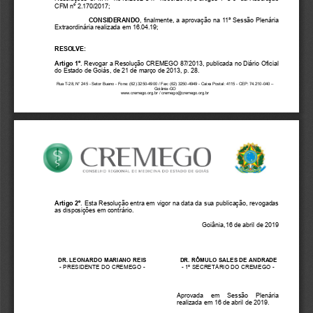
CFM nº 2.170/2017;
CONSIDERANDO
, finalmente, a aprovação 
na 11
ª Sessão Plená
ria
Extraordinária
realizada em 
16.04.19
;
RESOLVE:
Artigo 1º
. 
Revogar a Resolução CREMEGO 87/2013, publicada no Diário Oficial 
do
Estado de Goiás
, de 2
1 de março de 2013
, p. 
28.
Rua T
-
28, N° 245 
-
Setor Bueno 
-
Fone: (62) 3250
-
4900 / Fax: (62) 3250
-
4949 
-
Caixa Postal: 4115 
-
CEP: 
74.210
-
040
–
Goiânia
-
GO
www.cremego.org.br / cremego@cremego.org.br
Artigo 
2
º
. Esta Resolução entra em vigor na data da sua publicação, 
revogadas 
as disposições em contrário.
Goiânia,
16 
de
abril
de 201
9
DR. LEONARDO MARIANO
REIS   
DR. 
RÔMULO SALES DE ANDR
ADE
-
PRESIDENTE DO CREMEG
O 
-
-
1º SECRETÁRIO DO CRE
MEGO 
-
Aprovada  em  Sessão  Plenária 
realizada 
em
16
de 
abril de 2019.